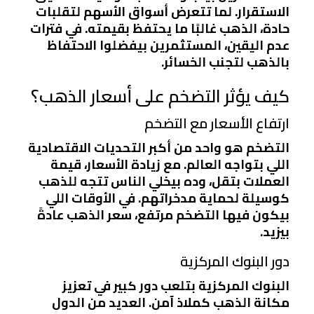
الاستقرار. لما تتعرض أسواق الأسهم لتقلبات
حادة، الذهب غالبًا ما يحتفظ بقيمته. في فترات
عدم اليقين، المستثمرين بيفضلوا الاحتفاظ
بالذهب لتجنب الخسائر.
كيف يؤثر التضخم على أسعار الذهب؟
ارتفاع الأسعار مع التضخم
التضخم هو واحد من أكبر التحديات الاقتصادية
اللي بتواجه العالم. مع زيادة الأسعار، قيمة
العملات بتقل، وده بيخلي الناس تتجه للذهب
كوسيلة لحماية مدخراتهم. في الأوقات اللي
بيكون فيها التضخم مرتفع، سعر الذهب عادةً
بيزيد.
دور البنوك المركزية
البنوك المركزية بتلعب دور كبير في تعزيز
مكانة الذهب كملاذ آمن. العديد من الدول