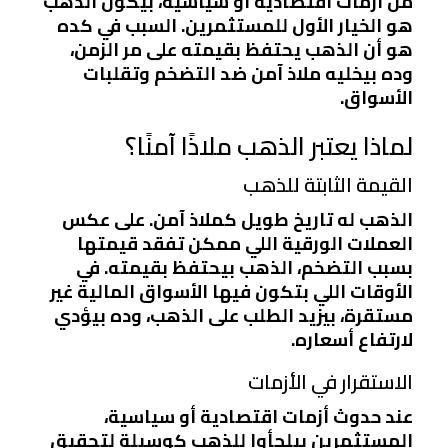
من أزمات اقتصادية أو سياسية، بيكون الذهب
هو الخيار الأول للمستثمرين. السبب في كده
هو أن الذهب يحتفظ بقيمته على مر الزمن،
وده بيخليه ملاذ آمن ضد التضخم وتقلبات
الأسواق.
لماذا يعتبر الذهب ملاذًا آمنًا؟
القيمة الثابتة للذهب
الذهب له تاريخ طويل كملاذ آمن. على عكس
العملات الورقية اللي ممكن تفقد قيمتها
بسبب التضخم، الذهب بيحتفظ بقيمته. في
الأوقات اللي بتكون فيها الأسواق المالية غير
مستقرة، بيزيد الطلب على الذهب، وده بيؤدي
لارتفاع أسعاره.
الاستقرار في الأزمات
عند حدوث أزمات اقتصادية أو سياسية،
المستثمرين بيلجأوا للذهب كوسيلة لتحقيق