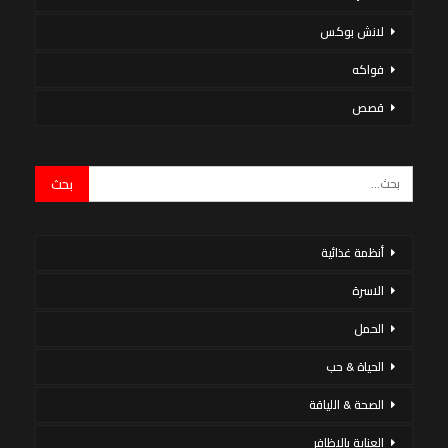
لانش بوكس
فواكه
قصص
أنظمة غذائية
الاسرة
الحمل
الحياة & حب
الصحة & اللياقة
العناية بالاظافر