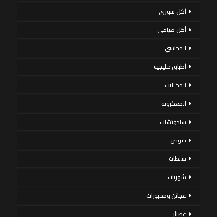
أكل سورى
أكل صيامي
المحاشي
أطباق خليجية
المخللات
المعكرونة
سندوتشات
صوص
سلطات
شوربات
عجائن ومخبوزات
عصائر