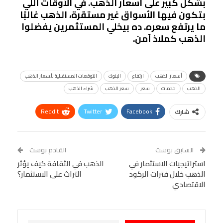
بشكل كبير على أسعار الذهب. في الأوقات اللي
بتكون فيها الأسواق غير مستقرة، الذهب غالبًا
ما يرتفع سعره. ده بيخلي المستثمرين يفضلوا
الذهب كملاذ آمن.
أسعار الذهب
ارتفاع
البنوك
التوقعات المستقبلية لأسعار الذهب
الذهب
خدمات
سعر
سعر الذهب
شراء الذهب
ReddIt
Twitter
Facebook
شارك
Linkedin
Facebook Messenger
WhatsApp
Telegram
Tumblr
السابق بوست
القادم بوست
البريد الإلكتروني
استراتيجيات الاستثمار في
StumbleUpon
VK
الذهب في الثقافة كيف يؤثر
الذهب خلال فترات الركود
التراث على الاستثمار؟
Viber
BlackBerry
LINE
Digg
الاقتصادي
طباعة
OK.ru
Pinterest