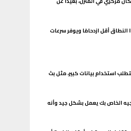
ان مركزي في المنزل، بعيدًا عن
التوجيه الخاص بك يدعم النطاقين 2.4GHz و5GHz، حاول استخدام النطاق 5GHz. هذا النطاق أقل ازدحامًا ويوفر سرعات
تطلب استخدام بيانات كبير، مثل بث
توجيه الخاص بك يعمل بشكل جيد وأنه