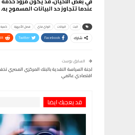
في بعض الأحيان، قد يكون مزود خدمة ا
عندما تتجاوز حد البيانات المسموح به.
البث
البيانات
الواي فاي
فصل الأجهزة
كمية ك
It
Twitter
Facebook
شارك
VK
Digg
طباعة
السابق بوست
اقتصادي عالمي
قد يعجبك ايضا