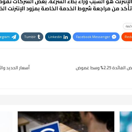
لإنترنت هو السبب وراء بطء السرعة. بعض الشركات تقوم 
 تأكد من مراجعة شروط الخدمة الخاصة بمزود الإنترنت ال
بيرة
legram
Tumblr
Linkedin
Facebook Messenger
Redd
Pinterest
OK.ru
لجنة السياسة النقدية بالبنك المركزي المصري تخفض الفائدة 2.25% وسط غموض
أسعار الحديد والأسمن