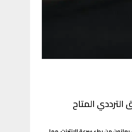
 الترددي المتاح
س يعانون من بطء سرعة الإنترنت، مما