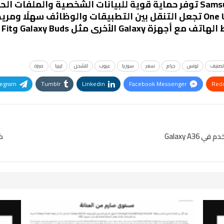
الأخرى مثل Galaxy Buds وGalaxy Fit، مما يعزز من تجربة الاستخدام.
تصنيف
تونس
جرام
سعر
سوريا
عيوب
للشحن
ليبيا
ميزة
legram
Tumblr
Linkedin
Facebook Messenger
Redd
Pinterest
OK.ru
كيف