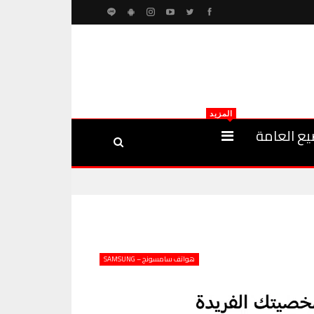
المزيد
يع العامة
هواتف سامسونج – SAMSUNG