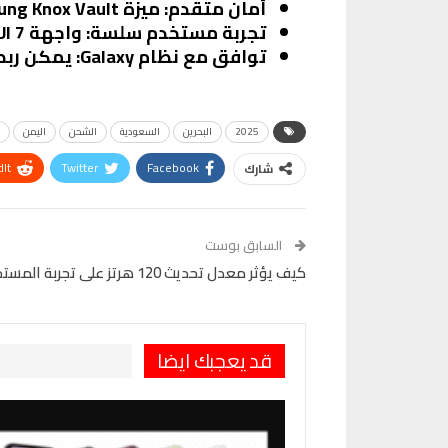
أمان متقدم
: ميزة Samsung Knox Vault توفر حماية قوية للبيانات الشخصية والملفات الحساسة.
تجربة مستخدم سلسة
: واجهة One UI 7 تجعل التنقل بين التطبيقات والوظائف سهلًا ومريحًا.
توافق مع نظام Galaxy
: يمكن ربط الهاتف مع أجهزة Galaxy 
2025
البحرين
السعودية
الشحن
اليمن
It
Twitter
Facebook
شارك
VK
Digg
طباعة
السابق بوست
كيف يؤثر معدل تحديث 120 هرتز على تجربة المستخدم في Galaxy A36
قد يعجبك ايضا