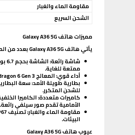
مقاومة الماء والغبار
الشحن السريع
مميزات هاتف Galaxy A36 5G
يأتي هاتف Galaxy A36 5G بعدد من المميزات التي تجعله خيارًا جذابًا للمستخدمين. من أبرز هذه المميزات:
شاشة رائعة
ممتعة للغاية.
أداء قوي
: المعالج Snapdragon 6 Gen 3 يضمن أداءً سلسًا وسرعة في تشغيل التطبيقات والألعاب.
بطارية طويلة الأمد
للشحن المتكرر.
كاميرات متعددة
: الكاميرا الخلف
الأمامية تقدم صور سيلفي رائعة.
مقاومة الماء والغبار
البيئات.
عيوب هاتف Galaxy A36 5G