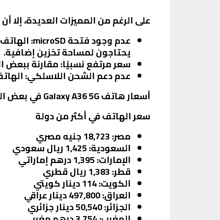
على الرغم من المميزات العديدة، إلا أن
عدم وجود فتحة microSD
يحتاجون لمساحة تخزين إضافية.
سعر مرتفع نسبيًا
: مقارنة ببعض الهواتف ا
عدم دعم الشحن اللاسلكي
: الهات
أسعار هاتف Galaxy A36 5G في بعض الدول
سعر الهاتف في أكثر من دولة
مصر
: 18,723 جنيه مصري
السعودية
: 1,425 ريال سعودي
الإمارات
: 1,395 درهم إماراتي
قطر
: 1,383 ريال قطري
الكويت
: 114 دينار كويتي
العراق
: 497,800 دينار عراقي
الجزائر
: 50,540 دينار جزائري
المغرب
: 3,754 درهم مغربي