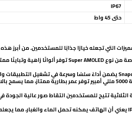
IP67
حتى 45 واط
: الشاشة بحجم 6.7 بوصة من نوع Super AMOLED توفر أل
: سعة البطارية 5000 مللي أمبير توفر عمر بطارية ممتاز، مما 
ية الثلاثية تتيح للمستخدمين التقاط صور عالية الجودة ف
: تصنيف IP67 يعني أن الهاتف يمكنه تحمل الماء والغبار، مما 