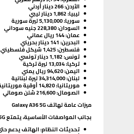
الأردن
: 266 دينار أردني
ليبيا
: 1,862 دينار ليبي
سوريا
: 5,130,000 ليرة سورية
السودان
: 228,380 جنيه سوداني
عمان
: 144 ريال عماني
البحرين
: 141 دينار بحريني
فلسطين
: 1,425 شيكل فلسطيني
تونس
: 1,182 دينار تونسي
تركيا
: 13,034 ليرة تركية
اليمن
: 94,620 ريال يمني
لبنان
: 34,314,000 ليرة لبنانية
موريتانيا
: 14,820 أوقية موريتانية
الصومال
: 216,600 شلن صومالي
ميزات عامة لهاتف Galaxy A36 5G
بجانب المواصفات الأساسية، يتمتع Galaxy A36 5G بعدد من الميزات العامة التي تعزز من تجربة المستخدم:
تحديثات النظام
: الهاتف يدعم حتى 6 تحديثات رئيسية لنظام التشغيل، مما يضمن بقاء الجهاز محدثًا لفتر