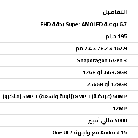
التفاصيل
6.7 بوصة Super AMOLED بدقة FHD+
195 جرام
162.9 × 78.2 × 7.4 مم
Snapdragon 6 Gen 3
6GB، 8GB، أو 12GB
128GB أو 256GB
50MP (عريضة) + 8MP (زاوية واسعة) + 5MP (ماكرو)
12MP
5000 مللي أمبير
Android 15 مع واجهة One UI 7