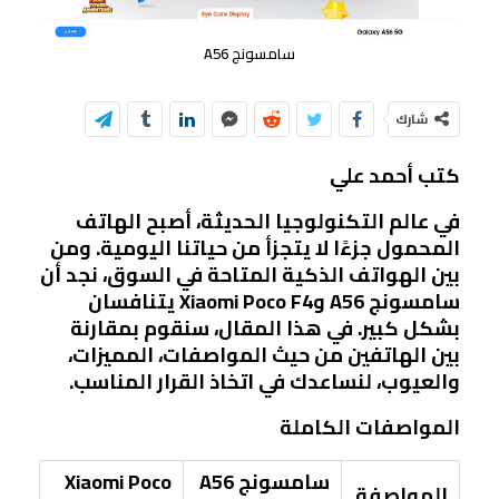
سامسونج A56
شارك
كتب أحمد علي
في عالم التكنولوجيا الحديثة، أصبح الهاتف
المحمول جزءًا لا يتجزأ من حياتنا اليومية. ومن
بين الهواتف الذكية المتاحة في السوق، نجد أن
سامسونج A56 وXiaomi Poco F4 يتنافسان
بشكل كبير. في هذا المقال، سنقوم بمقارنة
بين الهاتفين من حيث المواصفات، المميزات،
والعيوب، لنساعدك في اتخاذ القرار المناسب.
المواصفات الكاملة
سامسونج A56
Xiaomi Poco
المواصفة