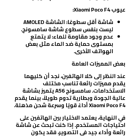
عيوب Xiaomi Poco F4:
شاشة أقل سطوعًا:
الشاشة AMOLED
ليست بنفس سطوع شاشة سامسونج.
عدم وجود مقاومة للماء:
لا يتمتع
بمستوى حماية ضد الماء مثل بعض
الهواتف الأخرى.
بعض المميزات العامة
عند النظر إلى كلا الهاتفين، نجد أن كليهما
يقدم مميزات رائعة تناسب مختلف
الاستخدامات. سامسونج A56 يتميز بشاشة
عالية الجودة وبطارية تدوم طويلاً، بينما يقدم
Xiaomi Poco F4 أداءً قويًا وسرعة شحن مذهلة.
في النهاية، يعتمد الاختيار بين الهاتفين على
احتياجات المستخدم. إذا كنت تبحث عن شاشة
رائعة وأداء جيد في التصوير، فقد يكون