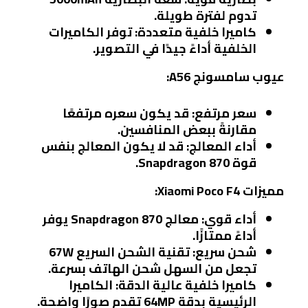
تدوم لفترة طويلة.
كاميرا خلفية متعددة:
توفر الكاميرات
الخلفية أداءً جيدًا في التصوير.
عيوب سامسونج A56:
سعر مرتفع:
قد يكون سعره مرتفعًا
مقارنةً ببعض المنافسين.
أداء المعالج:
قد لا يكون المعالج بنفس
قوة Snapdragon 870.
مميزات Xiaomi Poco F4:
أداء قوي:
معالج Snapdragon 870 يوفر
أداءً ممتازًا.
شحن سريع:
تقنية الشحن السريع 67W
تجعل من السهل شحن الهاتف بسرعة.
كاميرا خلفية عالية الدقة:
الكاميرا
الرئيسية بدقة 64MP تقدم صورًا واضحة.