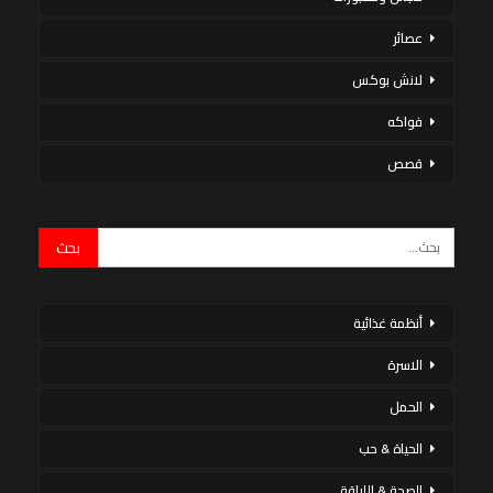
عصائر
لانش بوكس
فواكه
قصص
أنظمة غذائية
الاسرة
الحمل
الحياة & حب
الصحة & اللياقة