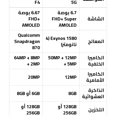
F4
5G
6.7 بوصة
6.67 بوصة
الشاشة
FHD+ Super
FHD+
AMOLED
AMOLED
Qualcomm
Exynos 1580 (4
المعالج
Snapdragon
نانومتر)
870
الكاميرا
50MP + 12MP
64MP + 8MP
الخلفية
+ 5MP
+ 2MP
الكاميرا
20MP
12MP
الأمامية
الذاكرة
8GB
6GB أو 8GB
العشوائية
128GB أو
128GB أو
التخزين
256GB
256GB