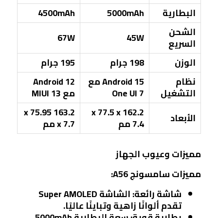
البطارية
5000mAh
4500mAh
الشحن
67W
45W
السريع
الوزن
198 جرام
195 جرام
نظام
Android 15 مع
Android 12
التشغيل
One UI 7
مع MIUI 13
163.2 x 75.95
162.2 x 77.5 x
الأبعاد
7.4 مم
x 7.7 مم
مميزات وعيوب الجهاز
مميزات سامسونج A56:
شاشة رائعة:
الشاشة Super AMOLED
تقدم ألوانًا زاهية وتباينًا عاليًا.
بطارية قوية:
سعة البطارية 5000mAh