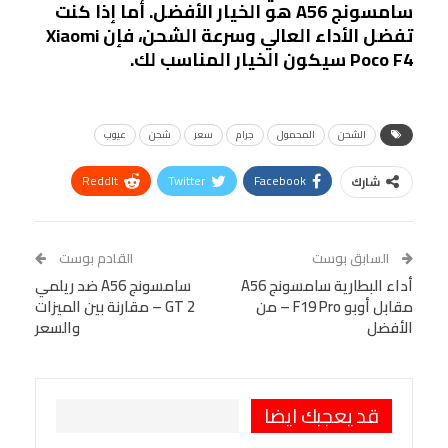
سامسونج A56 هو الخيار الأفضل. أما إذا كنت
تفضل الأداء العالي وسرعة الشحن، فإن Xiaomi
Poco F4 سيكون الخيار المناسب لك.
الشحن
المحمول
جرام
سعر
شحن
عيوب
ReddIt
Twitter
Facebook
شارك
Linkedin
Facebook Messenger
WhatsApp
Telegram
Tumblr
السابق بوست
القادم بوست
البريد الإلكتروني
أداء البطارية سامسونج A56
StumbleUpon
VK
سامسونج A56 ضد ريلمي
مقابل أوبو F19 Pro – من
GT 2 – مقارنة بين الميزات
Viber
BlackBerry
LINE
Digg
الأفضل
والسعر
طباعة
OK.ru
Pinterest
قد يعجبك ايضا