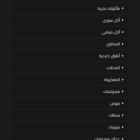
مأكولات بحرية
أكل سورى
أكل صيامي
المحاشي
أطباق خليجية
المخللات
المعكرونة
سندوتشات
صوص
سلطات
شوربات
عجائن ومخبوزات