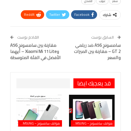
سعر
عيوب
للشحن
ReddIt
Twitter
Facebook
شارك
Linkedin
Facebook Messenger
WhatsApp
Telegram
Tumblr
السابق بوست
القادم بوست
البريد الإلكتروني
سامسونج A56 ضد ريلمي
StumbleUpon
VK
مقارنة بين سامسونج A56
GT 2 – مقارنة بين الميزات
وXiaomi Mi 11 Lite – أيهما
Viber
BlackBerry
LINE
Digg
والسعر
الأفضل في الفئة المتوسطة
طباعة
OK.ru
Pinterest
قد يعجبك ايضا
هواتف سامسونج – SAMSUNG
هواتف سامسونج – SAMSUNG