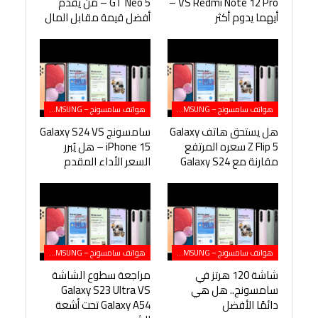
VS Redmi Note 12 Pro –
GT Neo 5 – من يقدم
أيهما يدوم أكثر
أفضل قيمة مقابل المال
هواتف سامسونج – SAMSUNG
هواتف سامسونج – SAMSUNG
هل يستحق هاتف Galaxy
سامسونج Galaxy S24 VS
Z Flip 5 سعره المرتفع
iPhone 15 – هل يُبرر
مقارنة مع Galaxy S24
السعر الأداء المقدم
هواتف سامسونج – SAMSUNG
هواتف سامسونج – SAMSUNG
شاشة 120 هرتز في
مراجعة سطوع الشاشة
سامسونج.. هل هي
Galaxy S23 Ultra VS
دائمًا الأفضل
Galaxy A54 تحت أشعة