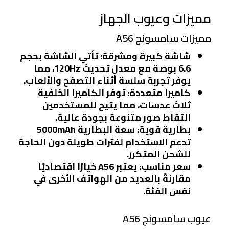
مميزات وعيوب الجهاز
مميزات سامسونج A56
شاشة كبيرة ومشرقة
: تأتي الشاشة بحجم
6.6 بوصة مع معدل تحديث 120Hz، مما
يوفر تجربة سلسة أثناء التصفح والألعاب.
كاميرا متعددة
: توفر الكاميرا الخلفية
ثلاث عدسات، مما يتيح للمستخدمين
التقاط صور متنوعة بجودة عالية.
بطارية قوية
: سعة البطارية 5000mAh
تدعم الاستخدام لفترات طويلة دون الحاجة
للشحن المتكرر.
سعر مناسب
: يعتبر A56 خيارًا اقتصاديًا
مقارنةً بالعديد من الهواتف الأخرى في
نفس الفئة.
عيوب سامسونج A56