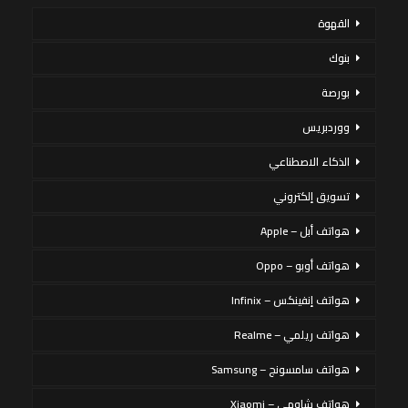
القهوة
بنوك
بورصة
ووردبريس
الذكاء الاصطناعي
تسويق إلكتروني
هواتف أبل – Apple
هواتف أوبو – Oppo
هواتف إنفينكس – Infinix
هواتف ريلمي – Realme
هواتف سامسونج – Samsung
هواتف شاومي – Xiaomi