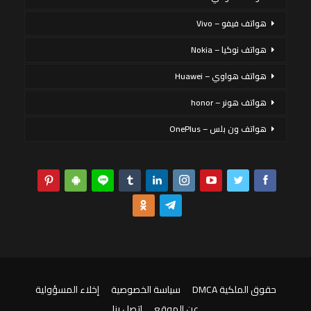
هواتف فيفو – Vivo
هواتف نوكيا – Nokia
هواتف هواوي – Huawei
هواتف هونر – honor
هواتف ون بلس – OnePlus
حقوق الملكية DMCA
سياسة الخصوصية
إخلاء المسؤولية
عن الموقع
اتصل بنا