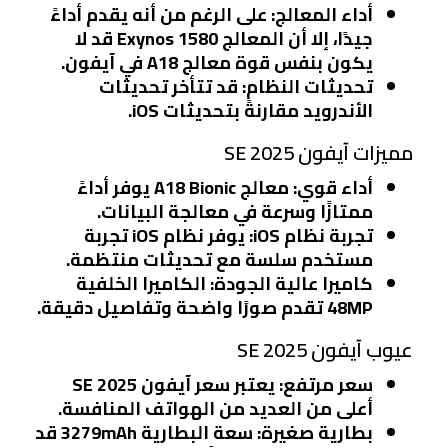
أداء المعالج
: على الرغم من أنه يقدم أداءً
جيدًا، إلا أن المعالج Exynos 1580 قد لا
يكون بنفس قوة معالج A18 في آيفون.
تحديثات النظام
: قد تتأخر تحديثات
الأندرويد مقارنةً بتحديثات iOS.
مميزات آيفون SE 2025
أداء قوي
: معالج A18 Bionic يوفر أداءً
ممتازًا وسرعة في معالجة البيانات.
تجربة نظام iOS
: يوفر نظام iOS تجربة
مستخدم سلسة مع تحديثات منتظمة.
كاميرا عالية الجودة
: الكاميرا الخلفية
48MP تقدم صورًا واضحة وتفاصيل دقيقة.
عيوب آيفون SE 2025
سعر مرتفع
: يعتبر سعر آيفون SE 2025
أعلى من العديد من الهواتف المنافسة.
بطارية صغيرة
: سعة البطارية 3279mAh قد