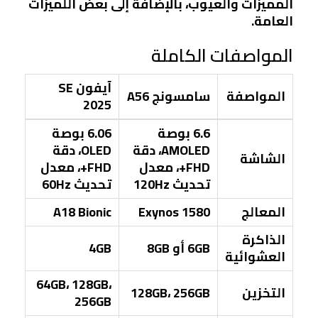
المميزات والعيوب، بالإضافة إلى بعض اللميزات
العامة.
المواصفات الكاملة
آيفون SE
المواصفة
سامسونج A56
2025
6.6 بوصة
6.06 بوصة
AMOLED، دقة
OLED، دقة
الشاشة
FHD+، معدل
FHD+، معدل
تحديث 120Hz
تحديث 60Hz
المعالج
Exynos 1580
A18 Bionic
الذاكرة
6GB أو 8GB
4GB
العشوائية
64GB، 128GB،
التخزين
128GB، 256GB
256GB