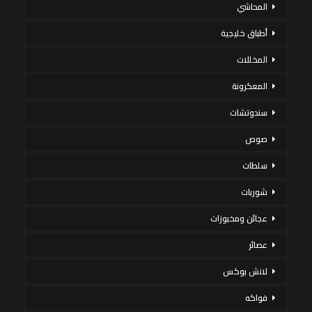
المحاشي
أطباق خليجية
المخللات
المعكرونة
سندوتشات
صوص
سلطات
شوربات
عجائن ومخبوزات
عصائر
لانش بوكس
فواكه