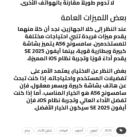
لا تدوم طويلاً مقارنةً بالهواتف الأخرى.
بعض اللميزات العامة
عند النظر إلى كلا الجهازين، نجد أن كلاً منهما
يقدم ميزات فريدة تلبي احتياجات مختلفة
للمستخدمين. سامسونج A56 يتميز بشاشة
كبيرة وبطارية قوية، بينما آيفون SE 2025
يقدم أداءً قويًا وتجربة نظام iOS المميزة.
بغض النظر عن الاختيار، يعتمد الأمر على
تفضيلات المستخدم واحتياجاته. إذا كنت تبحث
عن هاتف بشاشة كبيرة وبسعر معقول، فإن
سامسونج A56 هو الخيار المناسب. أما إذا كنت
تفضل الأداء العالي وتجربة نظام iOS، فإن
آيفون SE 2025 سيكون الخيار الأفضل.
2025
آيفون
أندرويد
البيانات
تحليل الأداء
جرام