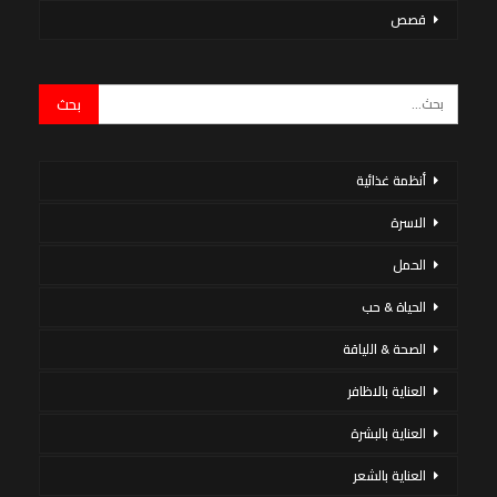
قصص
أنظمة غذائية
الاسرة
الحمل
الحياة & حب
الصحة & اللياقة
العناية بالاظافر
العناية بالبشرة
العناية بالشعر