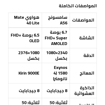
المواصفات الكاملة
سامسونج
هواوي Mate
المواصفات
40 Lite
A56
6.7 بوصة
6.5 بوصة FHD+
الشاشة
FHD+ Super
OLED
AMOLED
1080×2376
2340×1080
الدقة
بكسل
بكسل
Exynos
المعالج
1580 (4
Kirin 9000E
نانومتر)
الذاكرة
8 جيجابايت
8 جيجابايت
العشوائية
ثلاثية: 50
ثلاثية: 50