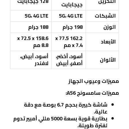
التخزين
128 جيجابايت
جيجابايت
الشبكات
5G، 4G LTE
5G، 4G LTE
الوزن
198 جرام
188 جرام
158.6 x 72.5 x
162.2 x 77.5
الأبعاد
x 7.4 مم
8.8 مم
أسود، أخضر،
أسود، أبيض،
الألوان
أصفر، أبيض
لافندر
مميزات وعيوب الجهاز
مميزات سامسونج A56:
شاشة كبيرة بحجم 6.7 بوصة مع دقة
عالية.
بطارية قوية بسعة 5000 مللي أمبير تدوم
لفترة طويلة.