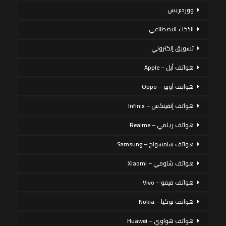
ووردبريس
الذكاء الاصطناعي
تسويق إلكتروني
هواتف أبل – Apple
هواتف أوبو – Oppo
هواتف إنفينكس – Infinix
هواتف ريلمي – Realme
هواتف سامسونج – Samsung
هواتف شاومي – Xiaomi
هواتف فيفو – Vivo
هواتف نوكيا – Nokia
هواتف هواوي – Huawei