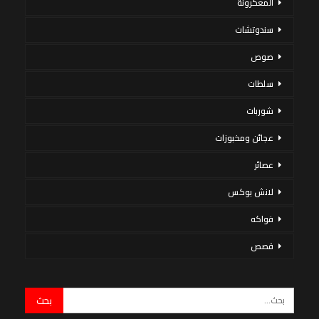
المعكرونة
سندوتشات
صوص
سلطات
شوربات
عجائن ومخبوزات
عصائر
لانش بوكس
فواكه
قصص