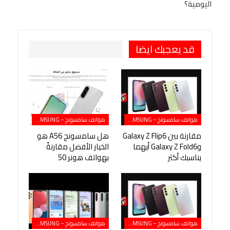
اليومية؟
طباعة
OK.ru
Pinterest
قد يعجبك ايضا
هواتف سامسونج – SAMSUNG
هواتف سامسونج – SAMSUNG
مقارنة بين Galaxy Z Flip6
هل سامسونج A56 هو
وGalaxy Z Fold6 أيهما
الخيار الأفضل مقارنةً
يناسبك أكثر
بهواتف هونر 50
هواتف سامسونج – SAMSUNG
هواتف سامسونج – SAMSUNG