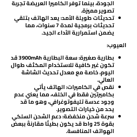
الجودة، بينما توفر الكاميرا العريضة تجربة
تصوير مميزة.
تحديثات طويلة الأمد:
يعد الهاتف بتلقي
تحديثات برمجية لمدة 7 سنوات، مما
يضمن استمرارية الأداء الجيد.
العيوب:
بطارية صغيرة:
سعة البطارية 3900mAh قد
تكون غير كافية للاستخدام المكثف طوال
اليوم، خاصة مع معدل تحديث الشاشة
العالي.
نقص في الكاميرات:
الهاتف يأتي
بكاميرتين فقط في الخلف، مما يعني عدم
وجود عدسة تليفوتوغرافي، وهو ما قد
يحد من خيارات التصوير.
سرعة شحن منخفضة:
دعم الشحن السلكي
بقوة 25 واط قد يكون بطيئًا مقارنةً ببعض
الهواتف المنافسة.