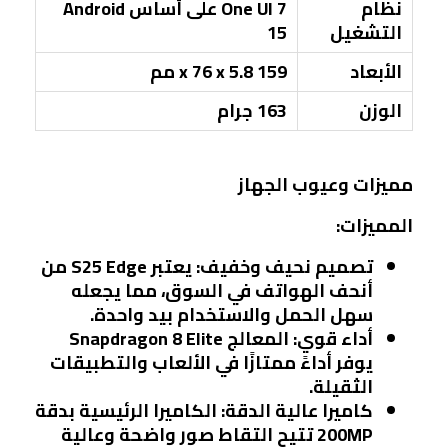
نظام
One UI 7 على أساس Android
التشغيل
15
الأبعاد
159 x 76 x 5.8 مم
الوزن
163 جرام
مميزات وعيوب الجهاز
المميزات:
تصميم نحيف وخفيف:
يعتبر S25 Edge من
أنحف الهواتف في السوق، مما يجعله
سهل الحمل والاستخدام بيد واحدة.
أداء قوي:
المعالج Snapdragon 8 Elite
يوفر أداءً ممتازًا في الألعاب والتطبيقات
الثقيلة.
كاميرا عالية الدقة:
الكاميرا الرئيسية بدقة
200MP تتيح التقاط صور واضحة وعالية