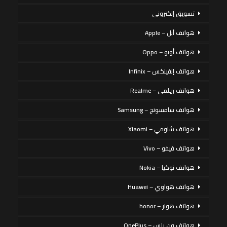
تسويق إلكتروني
هواتف أبل – Apple
هواتف أوبو – Oppo
هواتف إنفينكس – Infinix
هواتف ريلمي – Realme
هواتف سامسونج – Samsung
هواتف شاومي – Xiaomi
هواتف فيفو – Vivo
هواتف نوكيا – Nokia
هواتف هواوي – Huawei
هواتف هونر – honor
هواتف ون بلس – OnePlus