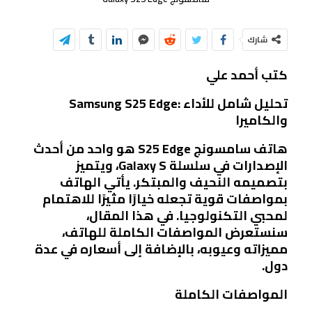
شارك
كتب أحمد علي
Samsung S25 Edge: تحليل شامل للأداء
والكاميرا
هاتف سامسونج S25 Edge هو واحد من أحدث
الإصدارات في سلسلة Galaxy S، ويتميز
بتصميمه النحيف والمبتكر. يأتي الهاتف
بمواصفات قوية تجعله خيارًا مثيرًا للاهتمام
لمحبي التكنولوجيا. في هذا المقال،
سنستعرض المواصفات الكاملة للهاتف،
مميزاته وعيوبه، بالإضافة إلى أسعاره في عدة
دول.
المواصفات الكاملة