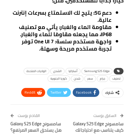
خيارًا جذابًا للمستخدمين، مثل:
دعم 5G:
يتيح لك الاستمتاع بسرعات إنترنت
عالية.
مقاومة الماء والغبار:
يأتي مع تصنيف
IP68، مما يجعله مقاومًا للماء والغبار.
واجهة مستخدم سلسة:
One UI 7 توفر
تجربة مستخدم مريحة وسهلة.
Samsung S25 Edge
أستراليا
الشحن
الولايات المتحدة
تصنيف
جرام
سعر
شحن
كوريا الجنوبية
ReddIt
Twitter
Facebook
شارك
Linkedin
Facebook Messenger
WhatsApp
Telegram
Tumblr
السابق بوست
القادم بوست
البريد الإلكتروني
سامسونج Galaxy S25 Edge
StumbleUpon
VK
سامسونج Galaxy S25 Edge
كيف يتناسب مع احتياجاتك
هل يستحق السعر المرتفع؟
Viber
BlackBerry
LINE
Digg