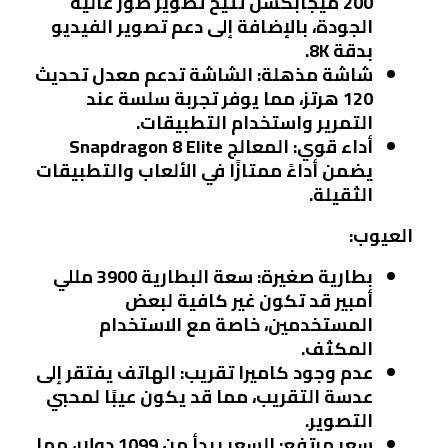
200 ميجابكسل تتيح تصوير صور عالية
الجودة، بالإضافة إلى دعم تصوير الفيديو
بدقة 8K.
شاشة مذهلة:
الشاشة تدعم معدل تحديث
120 هرتز، مما يوفر تجربة سلسة عند
التمرير واستخدام التطبيقات.
أداء قوي:
المعالج Snapdragon 8 Elite
يضمن أداءً ممتازًا في الألعاب والتطبيقات
الثقيلة.
العيوب:
بطارية صغيرة:
سعة البطارية 3900 مللي
أمبير قد تكون غير كافية لبعض
المستخدمين، خاصة مع الاستخدام
المكثف.
عدم وجود كاميرا تقريب:
الهاتف يفتقر إلى
عدسة التقريب، مما قد يكون عيبًا لمحبي
التصوير.
سعر مرتفع:
السعر يبدأ من 1099 دولار، مما