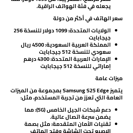
يجعله في فئة الهواتف الراقية.
سعر الهاتف في أكثر من دولة
الولايات المتحدة:
1099 دولار للنسخة 256
جيجابايت
المملكة العربية السعودية:
4500 ريال
سعودي للنسخة 512 جيجابايت
الإمارات العربية المتحدة:
4300 درهم
إماراتي للنسخة 512 جيجابايت
ميزات عامة
يتميز Samsung S25 Edge بمجموعة من الميزات
العامة التي تعزز من تجربة المستخدم، مثل:
دعم شبكات الجيل الخامس (5G)
: مما
يضمن سرعة اتصال عالية.
تقنيات الأمان المتقدمة
: مثل بصمة
الإصبع تحت الشاشة وفتح الهاتف