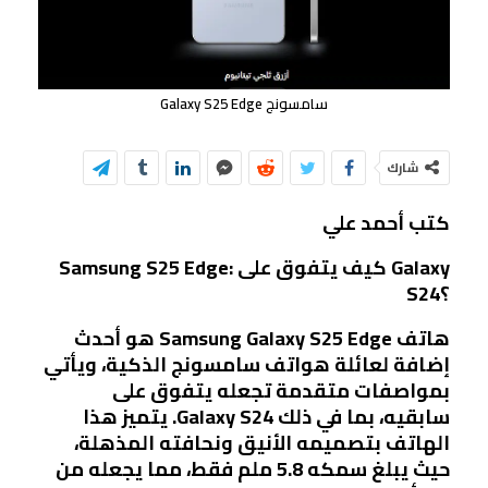
سامسونج Galaxy S25 Edge
شارك
كتب أحمد علي
Samsung S25 Edge: كيف يتفوق على Galaxy
S24؟
هاتف Samsung Galaxy S25 Edge هو أحدث
إضافة لعائلة هواتف سامسونج الذكية، ويأتي
بمواصفات متقدمة تجعله يتفوق على
سابقيه، بما في ذلك Galaxy S24. يتميز هذا
الهاتف بتصميمه الأنيق ونحافته المذهلة،
حيث يبلغ سمكه 5.8 ملم فقط، مما يجعله من