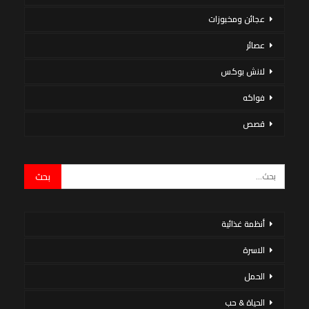
عجائن ومخبوزات
عصائر
لانش بوكس
فواكه
قصص
أنظمة غذائية
الاسرة
الحمل
الحياة & حب