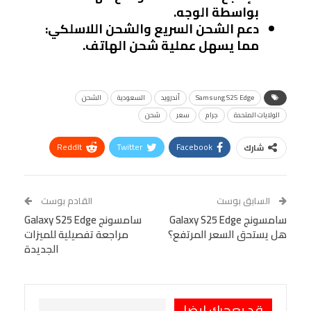
بواسطة الوجه.
دعم الشحن السريع والشحن اللاسلكي
:
مما يسهل عملية شحن الهاتف.
Samsung S25 Edge
أندرويد
السعودية
الشحن
الولايات المتحدة
جرام
سعر
شحن
ReddIt
Twitter
Facebook
شارك
Linkedin
Facebook Messenger
WhatsApp
Telegram
Tumblr
السابق بوست
القادم بوست
البريد الإلكتروني
سامسونج Galaxy S25 Edge
StumbleUpon
VK
سامسونج Galaxy S25 Edge
هل يستحق السعر المرتفع؟
مراجعة تفصيلية للميزات
Viber
BlackBerry
LINE
Digg
الجديدة
طباعة
OK.ru
Pinterest
قد يعجبك ايضا