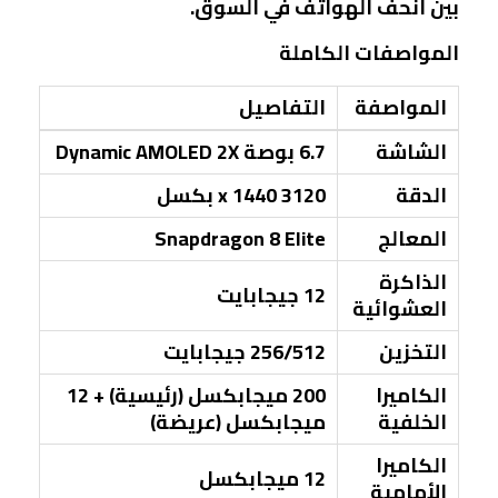
بين أنحف الهواتف في السوق.
المواصفات الكاملة
المواصفة
التفاصيل
الشاشة
6.7 بوصة Dynamic AMOLED 2X
الدقة
3120 x 1440 بكسل
المعالج
Snapdragon 8 Elite
الذاكرة
12 جيجابايت
العشوائية
التخزين
256/512 جيجابايت
الكاميرا
200 ميجابكسل (رئيسية) + 12
الخلفية
ميجابكسل (عريضة)
الكاميرا
12 ميجابكسل
الأمامية