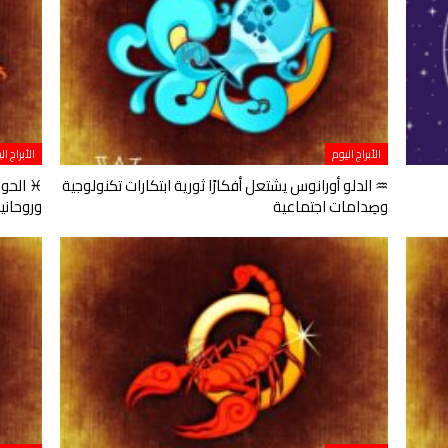
الأبراج اليوم
الأبراج ال
♒ الدلو أورانوس يشتعل أفكارًا ثورية ابتكارات تكنولوجية
♓ الحوت
وصِدامات اجتماعية
وروحانيات