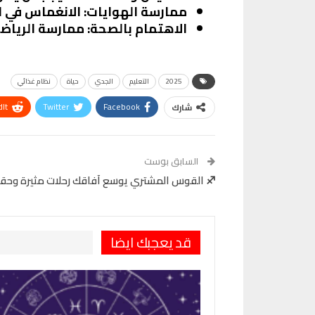
ممارسة الهوايات
: الانغماس في ا
الاهتمام بالصحة
: ممارسة الرياض
2025
التعليم
الجدي
حياة
نظام غذائي
It
Twitter
Facebook
شارك
VK
Digg
طباعة
السابق بوست
♐ القوس المشتري يوسع آفاقك رحلات مثيرة وحقا
قد يعجبك ايضا