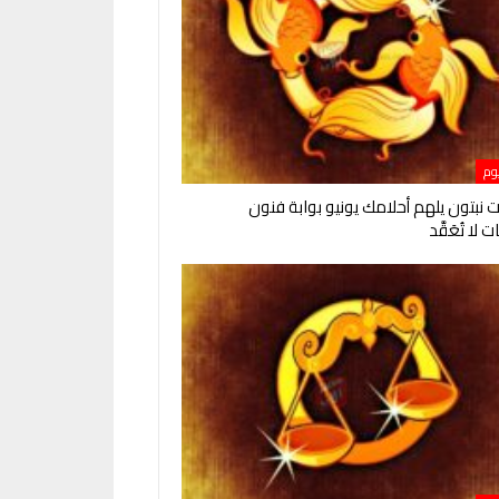
يوم
 نبتون يلهم أحلامك يونيو بوابة فنون
 لا تُعَقَّد