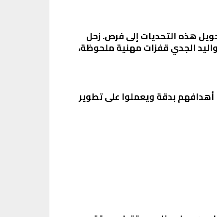
حويل هذه التحديات إلى فرص. زحل
تحقيق النجاح. في عام 2025، يُتوقع أن يشهد مواليد الجدي قفزات مهنية ملحوظة،
 أهدافهم بدقة ويعملوا على تطوير