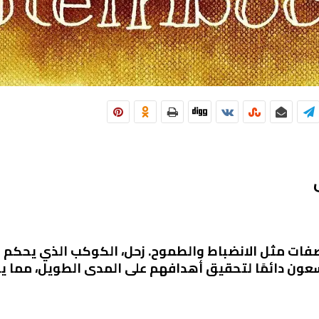
 بصفات مثل الانضباط والطموح. زحل، الكوكب الذي يحكم الجد
يسعون دائمًا لتحقيق أهدافهم على المدى الطويل، مما 