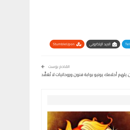
Te
البريد الإلكتروني
StumbleUpon
القادم بوست
يلهم أحلامك يونيو بوابة فنون وروحانيات لا تُعَقَّد