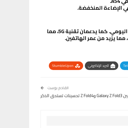
كلا الهاتفين يأتيان مع ميزات رائعة مثل مقاومة الماء IP67، مما يجعلهما مناسبين للاستخدام اليومي. كما يدعمان تقنية 5G، مما
ما يزيد من عمر الهاتفين.
Te
البريد الإلكتروني
StumbleUpon
القادم بوست
نات تستحق الذكر