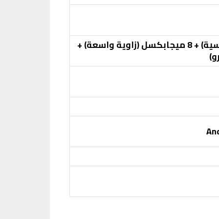
48 ميجابكسل (رئيسية) + 8 ميجابكسل (زاوية واسعة) +
And