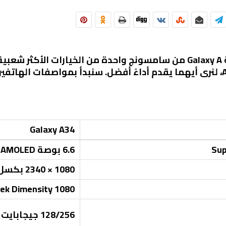
في عالم الهواتف الذكية، تعتبر سلسلة Galaxy A من سامسونج واحدة من ا
عن مقارنة بين هاتفي Galaxy A54 وA34، لنرى أيهما يقدم أداءً أفضل. سنبدأ 
Galaxy A34
6.6 بوصة Super AMOLED
1080 × 2340 بكسل
ek Dimensity 1080
128/256 جيجابايت