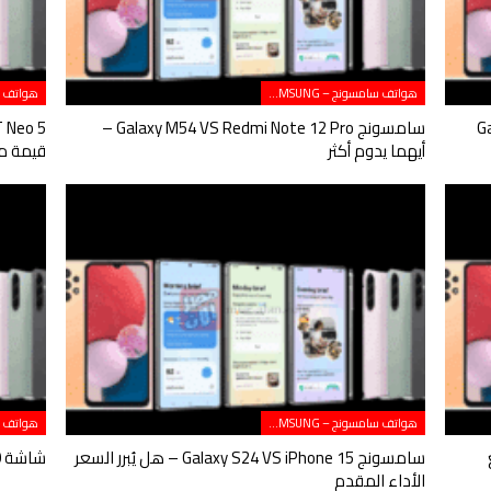
هواتف سامسونج – SAMSUNG
Galaxy S
سامسونج Galaxy M54 VS Redmi Note 12 Pro –
أيهما يدوم أكثر
قيمة مق
هواتف سامسونج – SAMSUNG
ع
سامسونج Galaxy S24 VS iPhone 15 – هل يُبرر السعر
شاشة 120 هرتز في سامسونج.. هل هي دائمًا الأفضل
الأداء المقدم