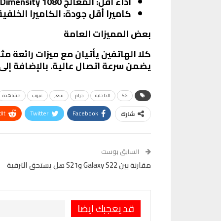
أداء أقل
: المعالج Dimensity 1080 قد لا يقدم نفس الأداء العالي في الألعاب كما هو الحال في A54.
كاميرا أقل جودة
: الكاميرا الخلفية الرئيسية بدقة 48 ميجابكسل 
بعض المميزات العامة
يضمن سرعة اتصال عالية. بالإضافة إلى
5G
الداخلية
جرام
سعر
عيوب
مشاهدة
It
Twitter
Facebook
شارك
VK
Digg
طباعة
السابق بوست
مقارنة بين Galaxy S22 وS21 هل يستحق الترقية
قد يعجبك ايضا