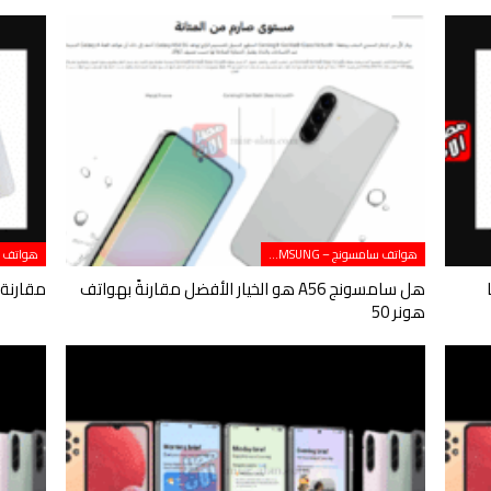
هواتف سامسونج – SAMSUNG
أيهما
هل سامسونج A56 هو الخيار الأفضل مقارنةً بهواتف
مقارنة بين Galaxy S23 وS24 
هونر 50