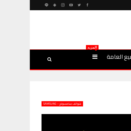
المزيد
يع العامة
هواتف سامسونج – SAMSUNG