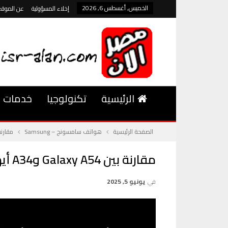
الخميس, أغسطس 6, 2026
إخلاء المسؤولية
عن الموقع
الرئيسية
تكنولوجيا
خدمات
الصفحة الرئيسية
هواتف سامسونج – Samsung
مقارنة بين Galaxy A54 و4
مقارنة بين Galaxy A54 وA34 أيهما يقدم أداءً أفضل
في
يونيو 5, 2025