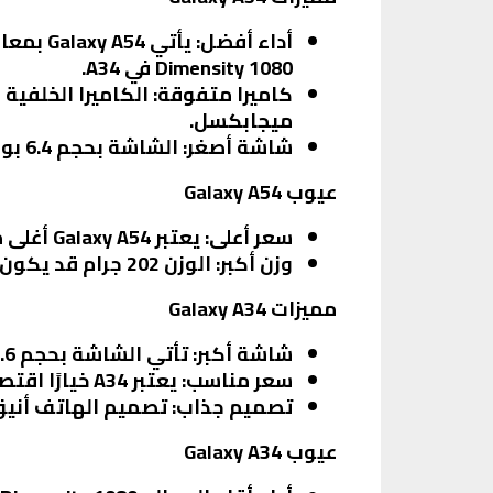
أداء أفضل
Dimensity 1080 في A34.
كاميرا متفوقة
ميجابكسل.
شاشة أصغر
: الشاشة بحجم 6.4 بوصة توفر تجربة مشاهدة مريحة، مع معدل تحديث 120 هرتز.
عيوب Galaxy A54
سعر أعلى
: يعتبر Galaxy A54 أغلى من A34، مما قد يجعله أقل جاذبية لبعض المستخدمين.
وزن أكبر
: الوزن 202 جرام قد يكون غير مريح لبعض الأشخاص.
مميزات Galaxy A34
شاشة أكبر
: تأتي الشاشة بحجم 6.6 بوصة، مما يوفر تجربة مشاهدة أكبر.
سعر مناسب
: يعتبر A34 خيارًا اقتصاديًا أكثر مقارنةً بـ A54.
تصميم جذاب
: تصميم الهاتف أنيق
عيوب Galaxy A34