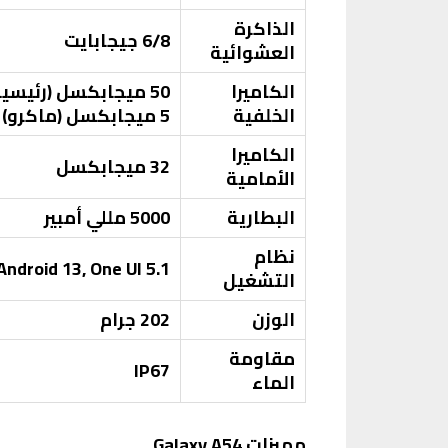
الذاكرة
6/8 جيجابايت
العشوائية
الكاميرا
الخلفية
5 ميجابكسل (ماكرو)
الكاميرا
32 ميجابكسل
الأمامية
البطارية
5000 مللي أمبير
نظام
Android 13, One UI 5.1
التشغيل
الوزن
202 جرام
مقاومة
IP67
الماء
مميزات Galaxy A54