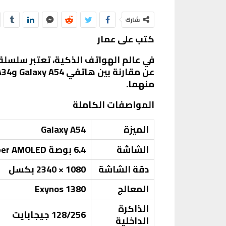
شارك
كتب على عمار
منهما.
المواصفات الكاملة
الميزة
Galaxy A54
الشاشة
6.4 بوصة Super AMOLED
دقة الشاشة
1080 × 2340 بكسل
المعالج
Exynos 1380
الذاكرة
128/256 جيجابايت
الداخلية