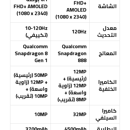
FHD+
الشاشة
FHD+ AMOLED
AMOLED
(1080 x 2340)
(1080 x 2340)
معدل
10-120Hz
120Hz
التحديث
(تكييفي)
Qualcomm
Qualcomm
المعالج
Snapdragon
Snapdragon 8
Gen 1
888
12MP
50MP (رئيسية)
(رئيسية) +
الكاميرا
+ 12MP (زاوية
12MP (زاوية
الخلفية
واسعة) +
واسعة) +
10MP (تقريب)
8MP (تقريب)
كاميرا
10MP
32MP
السيلفي
البطارية
4500mAh
3700mAh