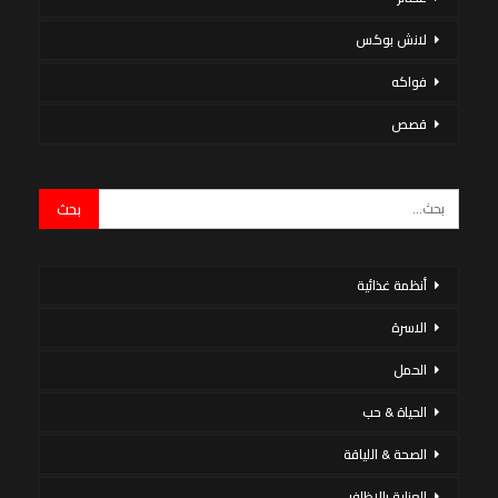
لانش بوكس
فواكه
قصص
أنظمة غذائية
الاسرة
الحمل
الحياة & حب
الصحة & اللياقة
العناية بالاظافر