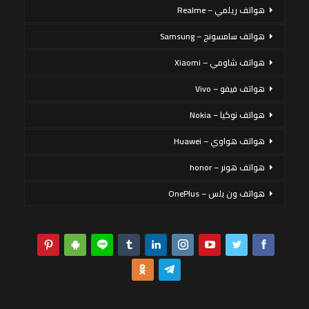
هواتف ريلمي – Realme
هواتف سامسونج – Samsung
هواتف شاومي – Xiaomi
هواتف فيفو – Vivo
هواتف نوكيا – Nokia
هواتف هواوي – Huawei
هواتف هونر – honor
هواتف ون بلس – OnePlus