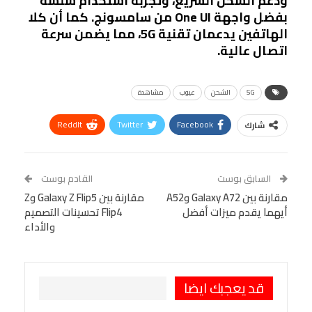
ودعم الشحن السريع، وتجربة استخدام سلسة
بفضل واجهة One UI من سامسونج. كما أن كلا
الهاتفين يدعمان تقنية 5G، مما يضمن سرعة
اتصال عالية.
5G
الشحن
عيوب
مشاهدة
ReddIt
Twitter
Facebook
شارك
Linkedin
Facebook Messenger
WhatsApp
Telegram
Tumblr
السابق بوست
القادم بوست
البريد الإلكتروني
مقارنة بين Galaxy A72 وA52
StumbleUpon
VK
مقارنة بين Galaxy Z Flip5 وZ
أيهما يقدم ميزات أفضل
Flip4 تحسينات التصميم
Viber
BlackBerry
LINE
Digg
والأداء
طباعة
OK.ru
Pinterest
قد يعجبك ايضا