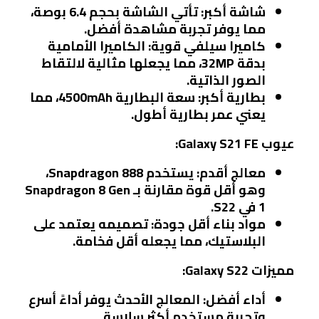
شاشة أكبر:
تأتي الشاشة بحجم 6.4 بوصة،
مما يوفر تجربة مشاهدة أفضل.
كاميرا سيلفي قوية:
الكاميرا الأمامية
بدقة 32MP، مما يجعلها مثالية لالتقاط
الصور الذاتية.
بطارية أكبر:
سعة البطارية 4500mAh، مما
يعني عمر بطارية أطول.
عيوب Galaxy S21 FE:
معالج أقدم:
يستخدم Snapdragon 888،
وهو أقل قوة مقارنة بـ Snapdragon 8 Gen
1 في S22.
مواد بناء أقل جودة:
تصميمه يعتمد على
البلاستيك، مما يجعله أقل فخامة.
مميزات Galaxy S22:
أداء أفضل:
المعالج الأحدث يوفر أداءً أسرع
وتجربة مستخدم أكثر سلاسة.