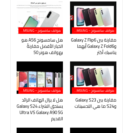
هواتف سامسونج – SAMSUNG
هواتف سامسونج – SAMSUNG
مقارنة بين Galaxy Z Flip6
هل سامسونج A56 هو
وGalaxy Z Fold6 أيهما
الخيار الأفضل مقارنةً
يناسبك أكثر
بهواتف هونر 50
هواتف سامسونج – SAMSUNG
هواتف سامسونج – SAMSUNG
مقارنة بين Galaxy S23
هل لا يزال الهاتف الرائد
وS24 ما هي التحسينات
يستحق الشراء Galaxy S24
Ultra VS Galaxy A90 5G
القديم