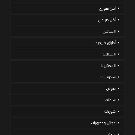
أكل سورى
أكل صيامي
المحاشي
أطباق خليجية
المخللات
المعكرونة
سندوتشات
صوص
سلطات
شوربات
عجائن ومخبوزات
عصائر