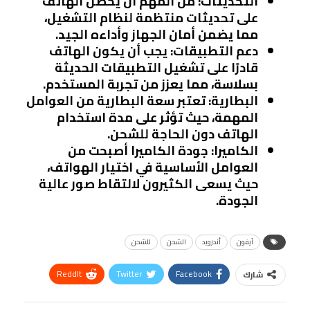
التحديثات
: من المهم أن يحصل الهاتف
على تحديثات منتظمة لنظام التشغيل،
مما يضمن أمان الجهاز وأداءه الجيد.
دعم التطبيقات
: يجب أن يكون الهاتف
قادرًا على تشغيل التطبيقات الحديثة
بسلاسة، مما يعزز من تجربة المستخدم.
البطارية
: تعتبر سعة البطارية من العوامل
المهمة، حيث تؤثر على مدة استخدام
الهاتف دون الحاجة للشحن.
الكاميرا
: جودة الكاميرا أصبحت من
العوامل الأساسية في اختيار الهواتف،
حيث يسعى الكثيرون لالتقاط صور عالية
الجودة.
آيفون
أندرويد
الشحن
للشحن
ReddIt
Twitter
Facebook
شارك
Linkedin
Facebook Messenger