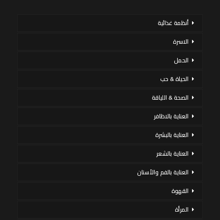
أنظمة غذائية
الاسرة
الحمل
الحياة & حب
الصحة & اللياقة
العناية بالاظافر
العناية بالبشرة
العناية بالشعر
العناية بالفم والأسنان
القهوة
المرأة