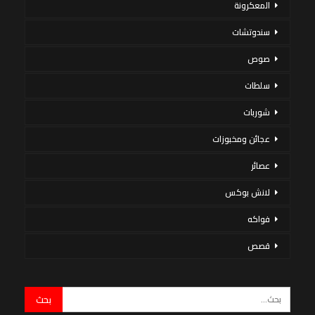
المعكرونة
سندوتشات
صوص
سلطات
شوربات
عجائن ومخبوزات
عصائر
لانش بوكس
فواكه
قصص