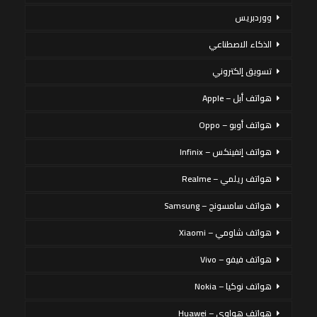
ووردبريس
الذكاء الاصطناعي
تسويق إلكتروني
هواتف أبل – Apple
هواتف أوبو – Oppo
هواتف إنفينكس – Infinix
هواتف ريلمي – Realme
هواتف سامسونج – Samsung
هواتف شاومي – Xiaomi
هواتف فيفو – Vivo
هواتف نوكيا – Nokia
هواتف هواوي – Huawei