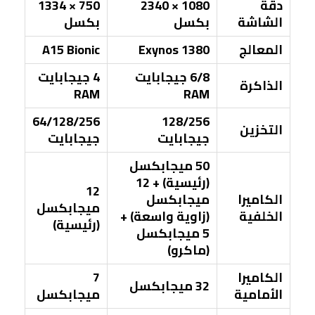
دقة
1080 × 2340
750 × 1334
الشاشة
بكسل
بكسل
المعالج
Exynos 1380
A15 Bionic
6/8 جيجابايت
4 جيجابايت
الذاكرة
RAM
RAM
64/128/256
128/256
التخزين
جيجابايت
جيجابايت
50 ميجابكسل
(رئيسية) + 12
12
الكاميرا
ميجابكسل
ميجابكسل
الخلفية
(زاوية واسعة) +
(رئيسية)
5 ميجابكسل
(ماكرو)
الكاميرا
7
32 ميجابكسل
الأمامية
ميجابكسل