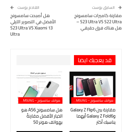
WhatsApp
Telegram
Tumblr
السابق بوست
القادم بوست
البريد الإلكتروني
مقارنة كاميرات سامسونج
StumbleUpon
VK
هل أصبحت سامسونج
S23 Ultra VS S22 Ultra –
الأفضل في التصوير الليلي
Viber
BlackBerry
LINE
Digg
هل هناك فرق حقيقي
S23 Ultra VS Xiaomi 13
Ultra
طباعة
OK.ru
Pinterest
قد يعجبك ايضا
هواتف سامسونج – SAMSUNG
هواتف سامسونج – SAMSUNG
مقارنة بين Galaxy Z Flip6
هل سامسونج A56 هو
وGalaxy Z Fold6 أيهما
الخيار الأفضل مقارنةً
يناسبك أكثر
بهواتف هونر 50