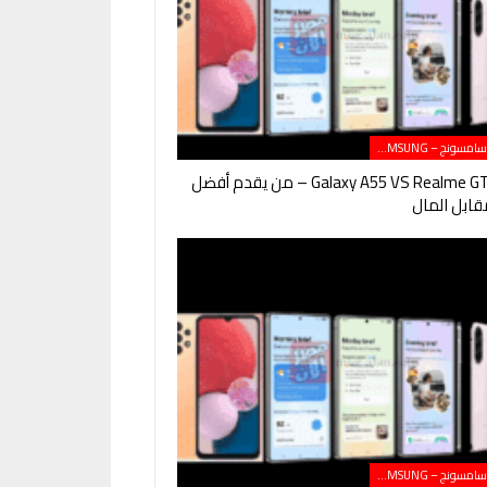
هواتف سامسونج – SAMSUNG
Galaxy A55 VS Realme GT Neo 5 – من يقدم أفضل
ابل المال
هواتف سامسونج – SAMSUNG