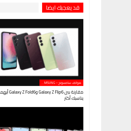
قد يعجبك ايضا
هواتف سامسونج – SAMSUNG
مقارنة بين Galaxy Z Flip6 وGalaxy Z Fold6 
يناسبك أكثر