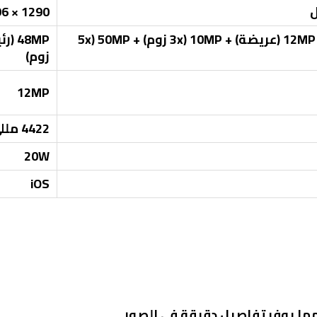
1290 × 2796 بكسل
200MP (رئيسية) + 12MP (عريضة) + 10MP (3x زوم) + 50MP (5x
زوم)
12MP
4422 مللي أمبير
20W
iOS