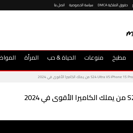
حقوق الملكية DMCA
سياسة الخصوصية
اتصل بنا
مطبخ
منوعات
الحياة & حب
المرأة
المواض
S24 Ultra VS iPhone  من يملك الكاميرا الأقوى في 2024
202