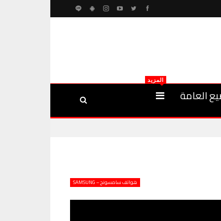
المزيد
يع العامة
هواتف سامسونج – SAMSUNG