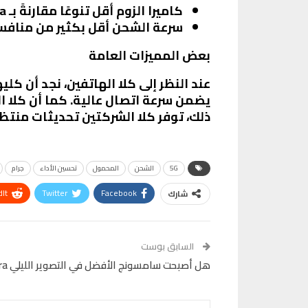
كاميرا الزوم أقل تنوعًا مقارنةً بـ S24 Ultra.
سرعة الشحن أقل بكثير من منافس
بعض المميزات العامة
يضمن سرعة اتصال عالية. كما أن كلا ا
ذلك، توفر كلا الشركتين تحديثات منتظ
5G
الشحن
المحمول
تحسين الأداء
جرام
It
Twitter
Facebook
شارك
VK
Digg
طباعة
السابق بوست
هل أصبحت سامسونج الأفضل في التصوير الليلي S23 Ultra VS Xiaomi 13 Ultra