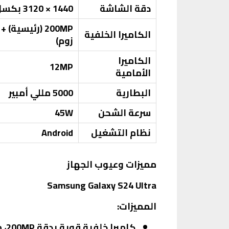
دقة الشاشة
1440 × 3120 بكسل
الكاميرا الخلفية
زوم)
الكاميرا
12MP
الأمامية
البطارية
5000 مللي أمبير
سرعة الشحن
45W
نظام التشغيل
Android
مميزات وعيوب الجهاز
Samsung Galaxy S24 Ultra
المميزات:
كاميرا خلفية قوية بدقة 200MP، مما يوفر تفاصيل دقيقة في الصور.