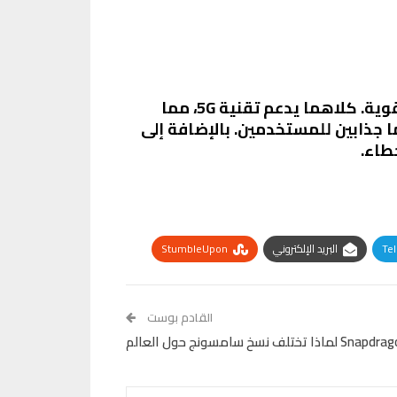
عند النظر إلى كلا الهاتفين، نجد أن كليهما يأتي مع مجموعة من المميزات التي تجعلها خيارات قوية. كلاهما يدعم تقنية 5G، مما
 جذابين للمستخدمين. بالإضافة إلى
طاء.
Te
البريد الإلكتروني
StumbleUpon
القادم بوست
ف نسخ سامسونج حول العالم