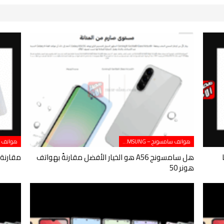
هواتف سامسونج – SAMSUNG
أيهما
هل سامسونج A56 هو الخيار الأفضل مقارنةً بهواتف
مقارنة بين Galaxy S23 وS24 
هونر 50