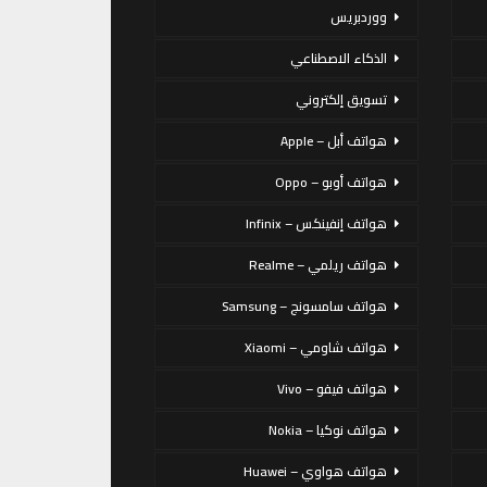
ووردبريس
الذكاء الاصطناعي
تسويق إلكتروني
هواتف أبل – Apple
هواتف أوبو – Oppo
هواتف إنفينكس – Infinix
هواتف ريلمي – Realme
هواتف سامسونج – Samsung
هواتف شاومي – Xiaomi
هواتف فيفو – Vivo
هواتف نوكيا – Nokia
هواتف هواوي – Huawei