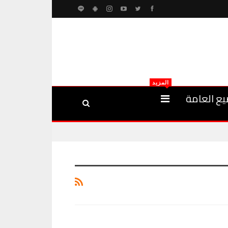
المزيد
يع العامة