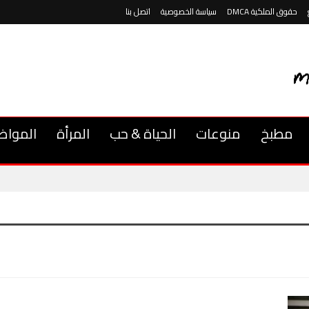
حقوق الملكية DMCA
سياسة الخصوصية
اتصل بنا
مطبخ
منوعات
الحياة & حب
المرأة
المواض