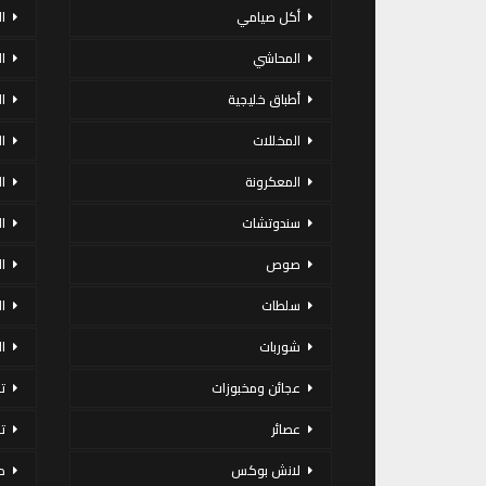
أكل صيامي
ا
المحاشي
ا
أطباق خليجية
ال
المخللات
ا
المعكرونة
ا
سندوتشات
ا
صوص
ا
سلطات
ا
شوربات
ا
عجائن ومخبوزات
ت
عصائر
ت
لانش بوكس
د