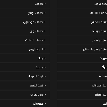
لحياة & حب
خدمات
لصحة & اللياقة
خدمات اورنج
عناية بالاظافر
خدمات فودافون
لعناية بالبشرة
خدمات وى
لعناية بالشعر
خدمات اتصالات
لعناية بالفم والأسنان
الأبراج اليوم
لقهوة
بنوك
لمرأة
بورصة
لسياحة
تربية الحيوانات
ربية الحيوانات
تربية القطط
ربية القطط
تردد قنوات
ايت
خضروات