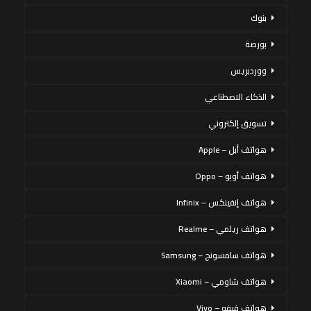
بنوك
بورصة
ووردبريس
الذكاء الاصطناعي
تسويق إلكتروني
هواتف أبل – Apple
هواتف أوبو – Oppo
هواتف إنفينكس – Infinix
هواتف ريلمي – Realme
هواتف سامسونج – Samsung
هواتف شاومي – Xiaomi
هواتف فيفو – Vivo