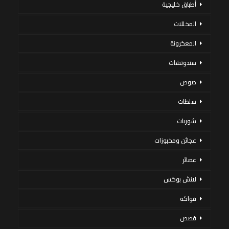
أطباق خليجية
المخللات
المعكرونة
سندوتشات
صوص
سلطات
شوربات
عجائن ومخبوزات
عصائر
لانش بوكس
فواكه
قصص