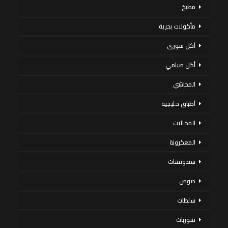
مطبخ
مأكولات بحرية
أكل سورى
أكل صيامي
المحاشي
أطباق خليجية
المخللات
المعكرونة
سندوتشات
صوص
سلطات
شوربات