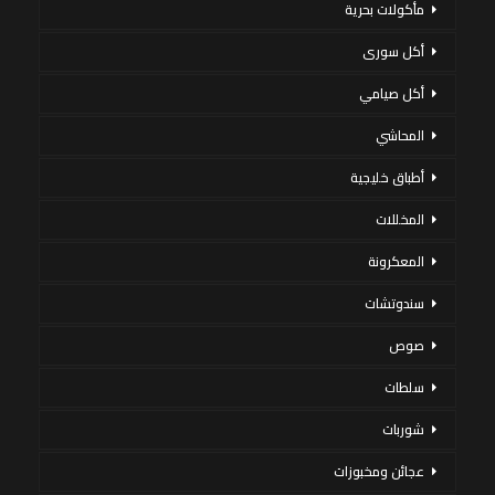
مأكولات بحرية
أكل سورى
أكل صيامي
المحاشي
أطباق خليجية
المخللات
المعكرونة
سندوتشات
صوص
سلطات
شوربات
عجائن ومخبوزات