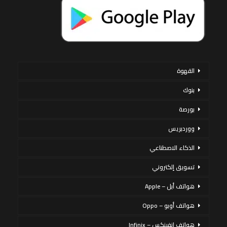
القهوة
بنوك
بورصة
ووردبريس
الذكاء الاصطناعي
تسويق إلكتروني
هواتف أبل – Apple
هواتف أوبو – Oppo
هواتف إنفينكس – Infinix