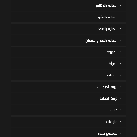
العناية بالاظافر
العناية بالبشرة
العناية بالشعر
العناية بالفم والأسنان
القهوة
المرأة
السياحة
تربية الحيوانات
تربية القطط
دايت
منوعات
موضوع تعبير