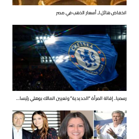
انخفاض هائل لـ أسعار الذهب في مصر
رسميا.. إقالة المرأة “الحديدية” وتعيين المالك بوهلي رئيسا…