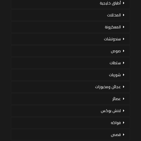
أطباق خليجية
المخللات
المعكرونة
سندوتشات
صوص
سلطات
شوربات
عجائن ومخبوزات
عصائر
لانش بوكس
فواكه
قصص