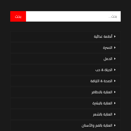
أنظمة غذائية
الاسرة
الحمل
الحياة & حب
الصحة & اللياقة
العناية بالاظافر
العناية بالبشرة
العناية بالشعر
العناية بالفم والأسنان