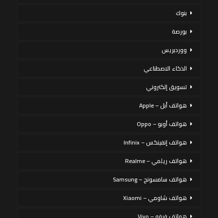
بنوك
بورصة
ووردبريس
الذكاء الاصطناعي
تسويق إلكتروني
هواتف أبل – Apple
هواتف أوبو – Oppo
هواتف إنفينكس – Infinix
هواتف ريلمي – Realme
هواتف سامسونج – Samsung
هواتف شاومي – Xiaomi
هواتف فيفو – Vivo