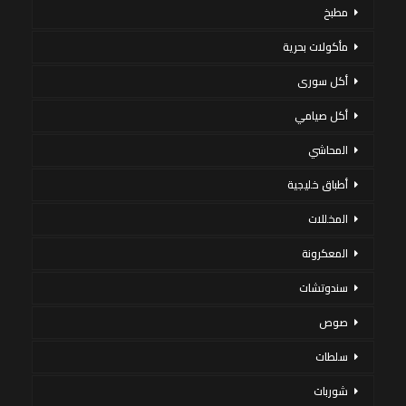
مطبخ
مأكولات بحرية
أكل سورى
أكل صيامي
المحاشي
أطباق خليجية
المخللات
المعكرونة
سندوتشات
صوص
سلطات
شوربات