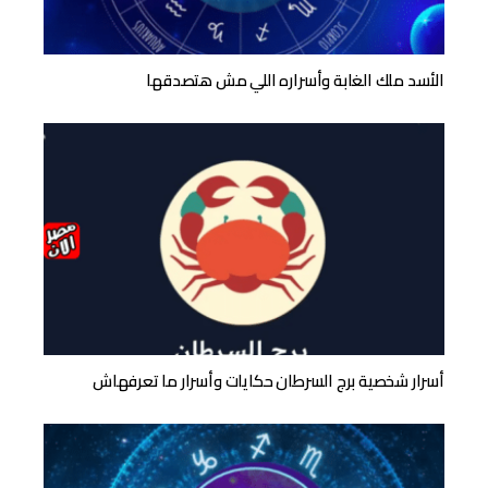
الأسد ملك الغابة وأسراره اللي مش هتصدقها
أسرار شخصية برج السرطان حكايات وأسرار ما تعرفهاش