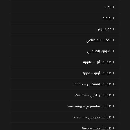
بنوك
بورصة
ووردبريس
الذكاء الاصطناعي
تسويق إلكتروني
هواتف أبل – Apple
هواتف أوبو – Oppo
هواتف إنفينكس – Infinix
هواتف ريلمي – Realme
هواتف سامسونج – Samsung
هواتف شاومي – Xiaomi
هواتف فيفو – Vivo