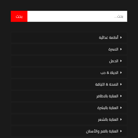
أنظمة غذائية
الاسرة
الحمل
الحياة & حب
الصحة & اللياقة
العناية بالاظافر
العناية بالبشرة
العناية بالشعر
العناية بالفم والأسنان