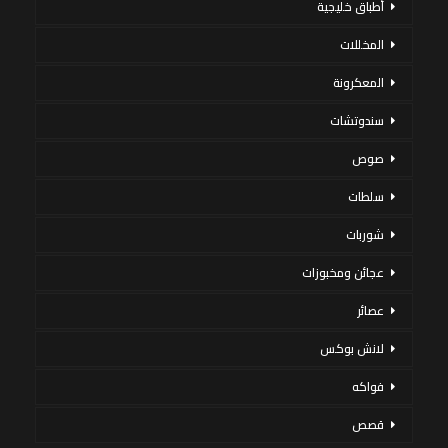
أطباق خليجية
المخللات
المعكرونة
سندوتشات
صوص
سلطات
شوربات
عجائن ومخبوزات
عصائر
لانش بوكس
فواكه
قصص