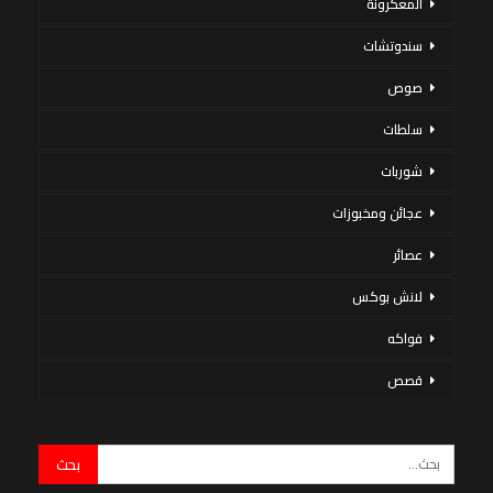
المعكرونة
سندوتشات
صوص
سلطات
شوربات
عجائن ومخبوزات
عصائر
لانش بوكس
فواكه
قصص