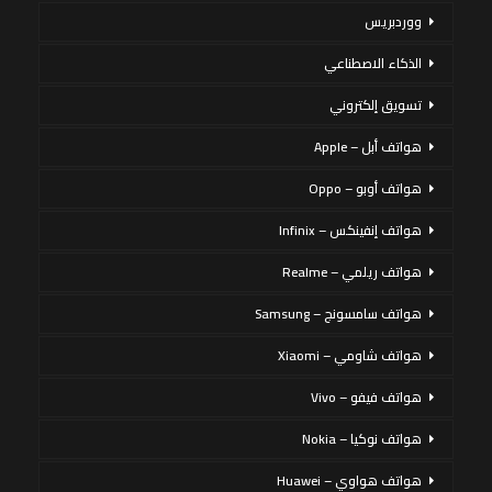
ووردبريس
الذكاء الاصطناعي
تسويق إلكتروني
هواتف أبل – Apple
هواتف أوبو – Oppo
هواتف إنفينكس – Infinix
هواتف ريلمي – Realme
هواتف سامسونج – Samsung
هواتف شاومي – Xiaomi
هواتف فيفو – Vivo
هواتف نوكيا – Nokia
هواتف هواوي – Huawei