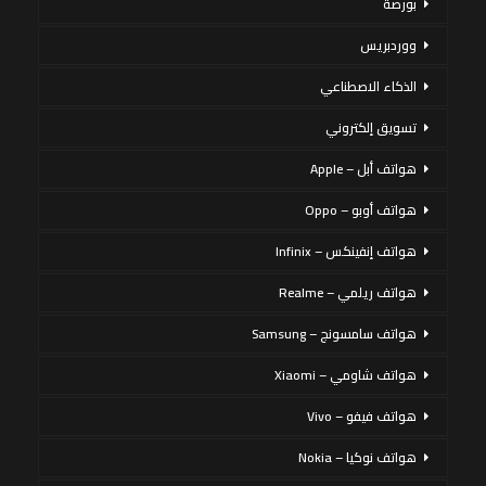
بورصة
ووردبريس
الذكاء الاصطناعي
تسويق إلكتروني
هواتف أبل – Apple
هواتف أوبو – Oppo
هواتف إنفينكس – Infinix
هواتف ريلمي – Realme
هواتف سامسونج – Samsung
هواتف شاومي – Xiaomi
هواتف فيفو – Vivo
هواتف نوكيا – Nokia