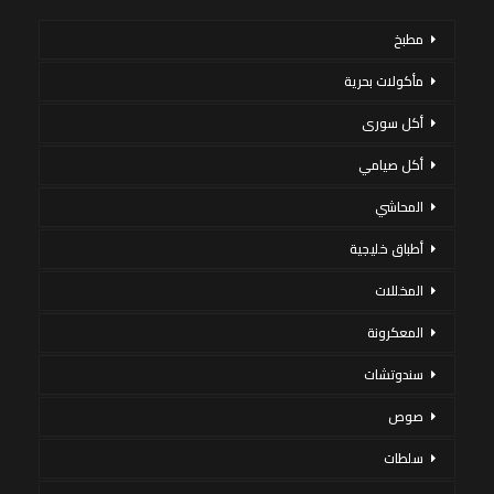
مطبخ
مأكولات بحرية
أكل سورى
أكل صيامي
المحاشي
أطباق خليجية
المخللات
المعكرونة
سندوتشات
صوص
سلطات