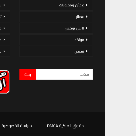
عجائن ومخبوزات
ت
عصائر
ت
لانش بوكس
د
فواكه
م
قصص
م
حقوق الملكية DMCA
سياسة الخصوصية