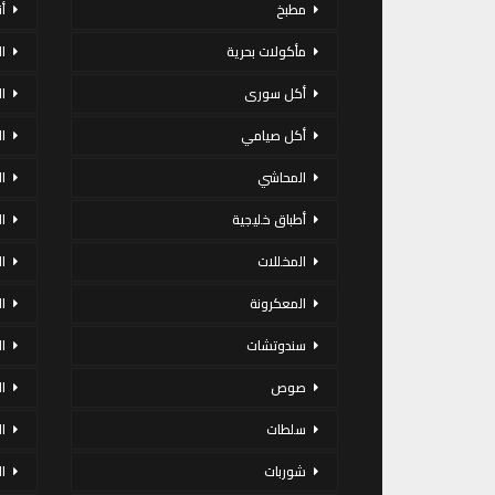
مطبخ
أ
مأكولات بحرية
ا
أكل سورى
ا
أكل صيامي
ا
المحاشي
ا
أطباق خليجية
ال
المخللات
ا
المعكرونة
ا
سندوتشات
ا
صوص
ا
سلطات
ا
شوربات
ا