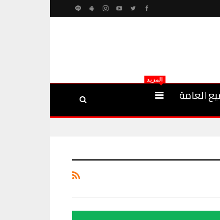
المزيد
يع العامة