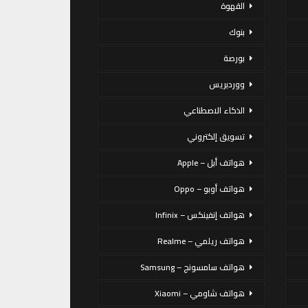
القهوة
بنوك
بورصة
ووردبريس
الذكاء الاصطناعي
تسويق إلكتروني
هواتف أبل – Apple
هواتف أوبو – Oppo
هواتف إنفينكس – Infinix
هواتف ريلمي – Realme
هواتف سامسونج – Samsung
هواتف شاومي – Xiaomi