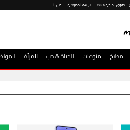
حقوق الملكية DMCA
سياسة الخصوصية
اتصل بنا
مطبخ
منوعات
الحياة & حب
المرأة
المواض