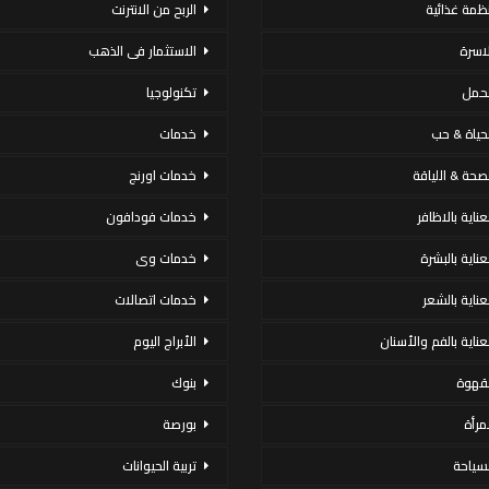
نظمة غذائية
الربح من الانترنت
لاسرة
الاستثمار فى الذهب
لحمل
تكنولوجيا
لحياة & حب
خدمات
لصحة & اللياقة
خدمات اورنج
عناية بالاظافر
خدمات فودافون
لعناية بالبشرة
خدمات وى
لعناية بالشعر
خدمات اتصالات
لعناية بالفم والأسنان
الأبراج اليوم
لقهوة
بنوك
لمرأة
بورصة
لسياحة
تربية الحيوانات