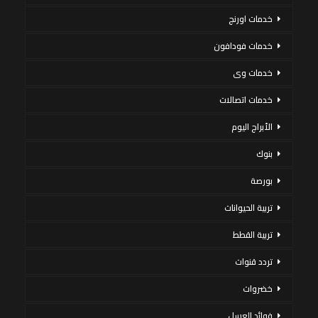
خدمات اورنج
خدمات فودافون
خدمات وى
خدمات اتصالات
الأبراج اليوم
بنوك
بورصة
تربية الحيوانات
تربية القطط
تردد قنوات
خضروات
فوائد العسل