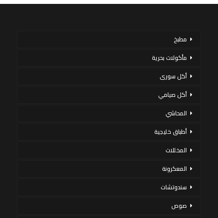
مطبخ
مأكولات بحرية
أكل سورى
أكل صيامي
المحاشي
أطباق خليجية
المخللات
المعكرونة
سندوتشات
صوص