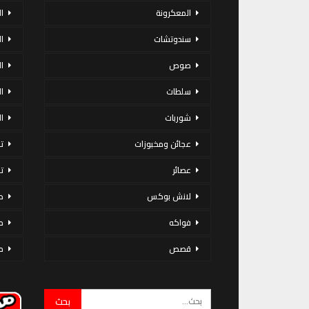
المعكرونة
ا
سندوتشات
ا
صوص
ا
سلطات
ا
شوربات
ا
عجائن ومخبوزات
ت
عصائر
ت
لانش بوكس
د
فواكه
م
قصص
م