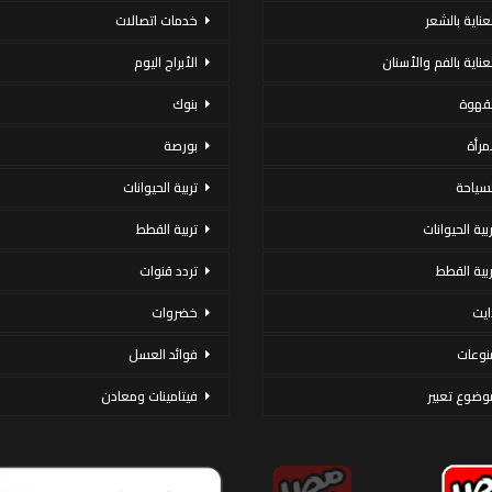
لعناية بالشعر
خدمات اتصالات
لعناية بالفم والأسنان
الأبراج اليوم
لقهوة
بنوك
لمرأة
بورصة
لسياحة
تربية الحيوانات
ربية الحيوانات
تربية القطط
ربية القطط
تردد قنوات
ايت
خضروات
نوعات
فوائد العسل
وضوع تعبير
فيتامينات ومعادن