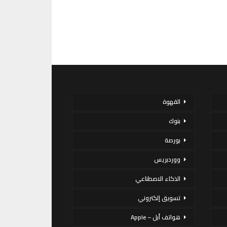
القهوة
بنوك
بورصة
ووردبريس
الذكاء الاصطناعي
تسويق إلكتروني
هواتف أبل – Apple