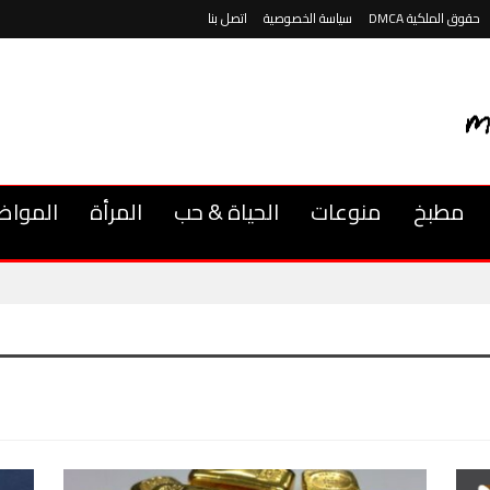
حقوق الملكية DMCA
سياسة الخصوصية
اتصل بنا
مطبخ
منوعات
الحياة & حب
المرأة
المواض