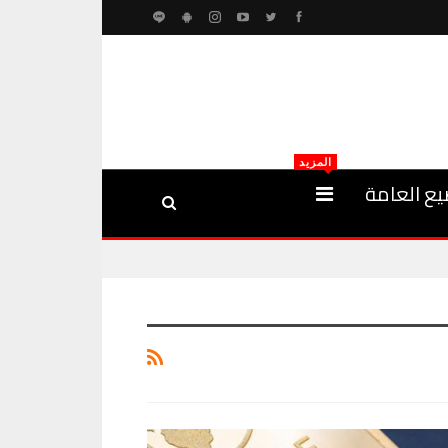
المزيد
يع العامة