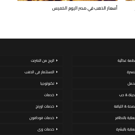
أسعار الذهب في مصر اليوم الخميس
نظمة غذائية
الربح من الانترنت
لاسرة
الاستثمار فى الذهب
لحمل
تكنولوجيا
لحياة & حب
خدمات
لصحة & اللياقة
خدمات اورنج
عناية بالاظافر
خدمات فودافون
لعناية بالبشرة
خدمات وى