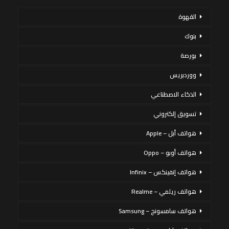
القهوة
بنوك
بورصة
ووردبريس
الذكاء الاصطناعي
تسويق إلكتروني
هواتف أبل – Apple
هواتف أوبو – Oppo
هواتف إنفينكس – Infinix
هواتف ريلمي – Realme
هواتف سامسونج – Samsung