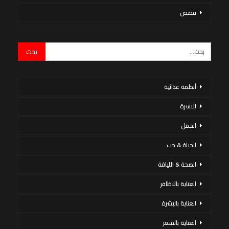
قصص
أنظمة غذائية
الاسرة
الحمل
الحياة & حب
الصحة & اللياقة
العناية بالاظافر
العناية بالبشرة
العناية بالشعر