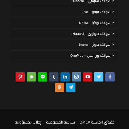
هواتف شاومي – Xiaomi
هواتف فيفو – Vivo
هواتف نوكيا – Nokia
هواتف هواوي – Huawei
هواتف هونر – honor
هواتف ون بلس – OnePlus
حقوق الملكية DMCA
سياسة الخصوصية
إخلاء المسؤولية