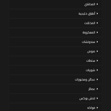
المحاشي
أطباق خليجية
المخللات
المعكرونة
سندوتشات
صوص
سلطات
شوربات
عجائن ومخبوزات
عصائر
لانش بوكس
فواكه