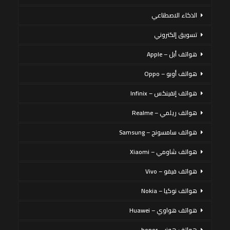
الذكاء الاصطناعي
تسويق إلكتروني
هواتف أبل – Apple
هواتف أوبو – Oppo
هواتف إنفينكس – Infinix
هواتف ريلمي – Realme
هواتف سامسونج – Samsung
هواتف شاومي – Xiaomi
هواتف فيفو – Vivo
هواتف نوكيا – Nokia
هواتف هواوي – Huawei
هواتف هونر – honor