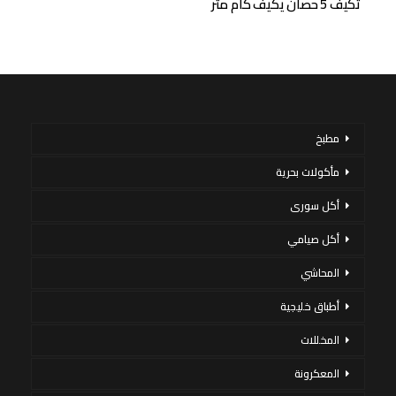
تكيف 5 حصان يكيف كام متر
مطبخ
مأكولات بحرية
أكل سورى
أكل صيامي
المحاشي
أطباق خليجية
المخللات
المعكرونة