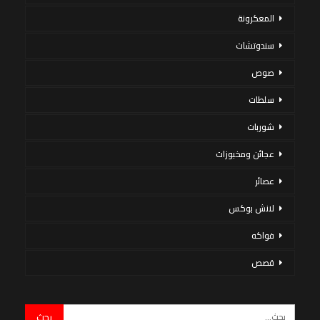
المعكرونة
سندوتشات
صوص
سلطات
شوربات
عجائن ومخبوزات
عصائر
لانش بوكس
فواكه
قصص