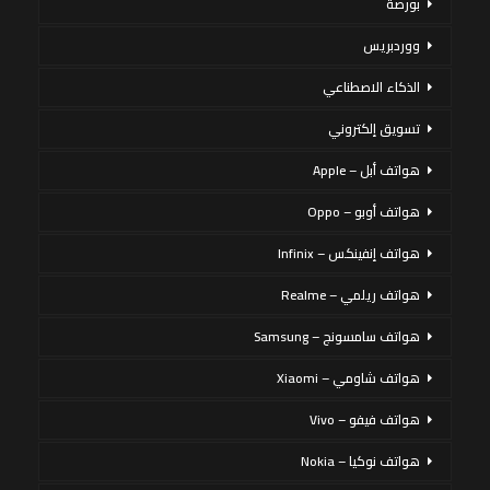
بورصة
ووردبريس
الذكاء الاصطناعي
تسويق إلكتروني
هواتف أبل – Apple
هواتف أوبو – Oppo
هواتف إنفينكس – Infinix
هواتف ريلمي – Realme
هواتف سامسونج – Samsung
هواتف شاومي – Xiaomi
هواتف فيفو – Vivo
هواتف نوكيا – Nokia