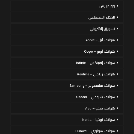
ووردبريس
الذكاء الاصطناعي
تسويق إلكتروني
هواتف أبل – Apple
هواتف أوبو – Oppo
هواتف إنفينكس – Infinix
هواتف ريلمي – Realme
هواتف سامسونج – Samsung
هواتف شاومي – Xiaomi
هواتف فيفو – Vivo
هواتف نوكيا – Nokia
هواتف هواوي – Huawei