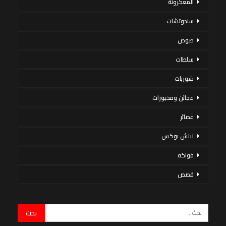
المعكرونة
سندوتشات
صوص
سلطات
شوربات
عجائن ومخبوزات
عصائر
لانش بوكس
فواكه
قصص