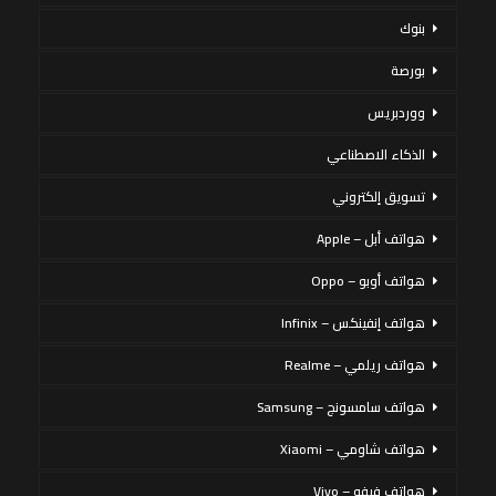
بنوك
بورصة
ووردبريس
الذكاء الاصطناعي
تسويق إلكتروني
هواتف أبل – Apple
هواتف أوبو – Oppo
هواتف إنفينكس – Infinix
هواتف ريلمي – Realme
هواتف سامسونج – Samsung
هواتف شاومي – Xiaomi
هواتف فيفو – Vivo