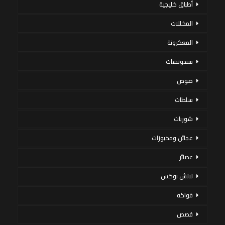
أطباق خليجية
المخللات
المعكرونة
سندوتشات
صوص
سلطات
شوربات
عجائن ومخبوزات
عصائر
لانش بوكس
فواكه
قصص