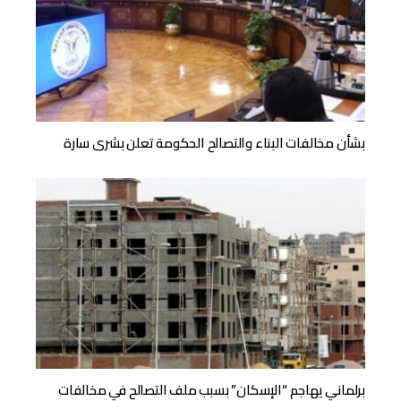
بشأن مخالفات البناء والتصالح الحكومة تعلن بشرى سارة
برلماني يهاجم “الإسكان” بسبب ملف التصالح في مخالفات