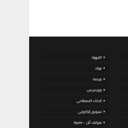
القهوة
بنوك
بورصة
ووردبريس
الذكاء الاصطناعي
تسويق إلكتروني
هواتف أبل – Apple