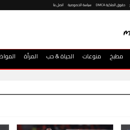
حقوق الملكية DMCA
سياسة الخصوصية
اتصل بنا
مطبخ
منوعات
الحياة & حب
المرأة
المواض