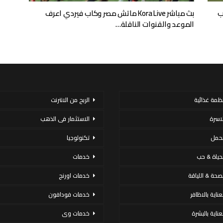
ب
بث مباشر Kora Live ماتش مصر وكاب فيردي اعرف
الموعد والقنوات الناقلة…
نظمة غذائية
الربح من الانترنت
لاسرة
الاستثمار فى الذهب
لحمل
تكنولوجيا
لحياة & حب
خدمات
لصحة & اللياقة
خدمات اورنج
عناية بالاظافر
خدمات فودافون
لعناية بالبشرة
خدمات وى