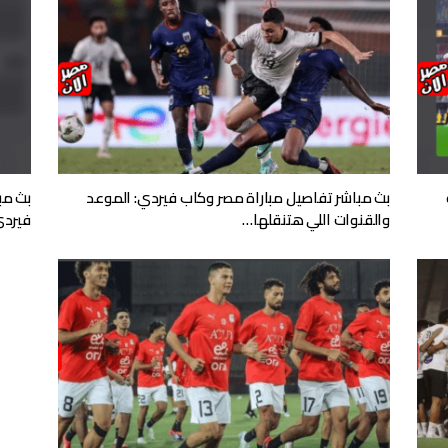
بث مباشر تفاصيل مباراة مصر وكاب فيردي: الموعد
بث مب
والقنوات اللي هتنقلها…
فيردي