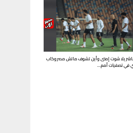
اشر يلا شوت إمتى وأين تشوف ماتش مصر وكاب
 في تصفيات أمم…