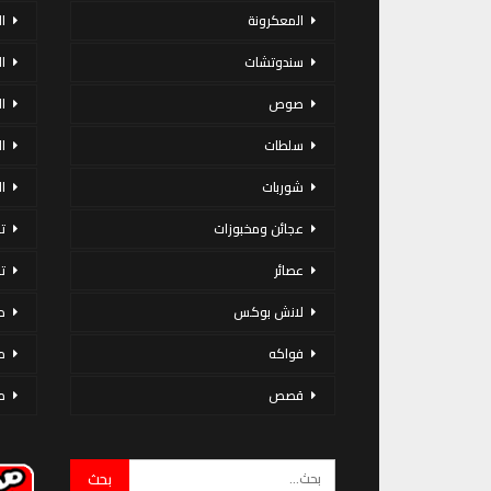
المعكرونة
ا
سندوتشات
ا
صوص
ا
سلطات
ا
شوربات
ا
عجائن ومخبوزات
ت
عصائر
ت
لانش بوكس
د
فواكه
م
قصص
م