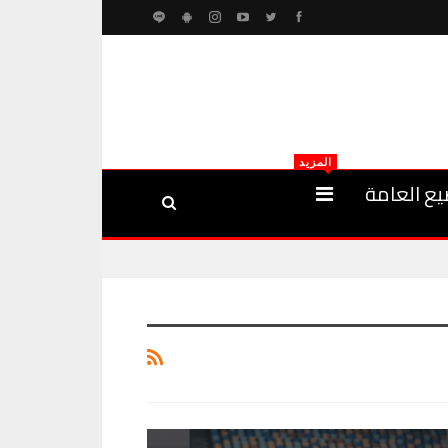
المزيد
يع العامة