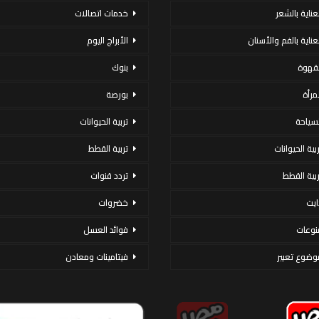
لعناية بالشعر
خدمات اتصالات
لعناية بالفم والأسنان
الأبراج اليوم
لقهوة
بنوك
لمرأة
بورصة
لسياحة
تربية الحيوانات
ربية الحيوانات
تربية القطط
ربية القطط
تردد قنوات
ايت
خضروات
نوعات
فوائد العسل
وضوع تعبير
فيتامينات ومعادن