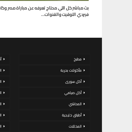
بث مباشر كل اللي محتاج تعرفه عن مباراة مصر وكا
فيردي التوقيت والقنوات…
مطبخ
أ
مأكولات بحرية
ا
أكل سورى
ا
أكل صيامي
ا
المحاشي
ا
أطباق خليجية
ال
المخللات
ا