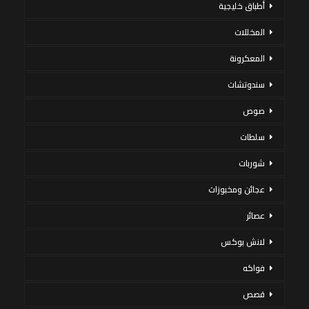
أطباق خليجية
المخللات
المعكرونة
سندوتشات
صوص
سلطات
شوربات
عجائن ومخبوزات
عصائر
لانش بوكس
فواكه
قصص