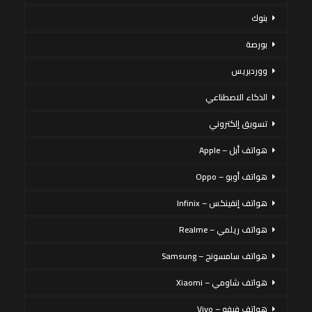
بنوك
بورصة
ووردبريس
الذكاء الاصطناعي
تسويق إلكتروني
هواتف أبل – Apple
هواتف أوبو – Oppo
هواتف إنفينكس – Infinix
هواتف ريلمي – Realme
هواتف سامسونج – Samsung
هواتف شاومي – Xiaomi
هواتف فيفو – Vivo