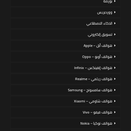
بورصة
ووردبريس
الذكاء الاصطناعي
تسويق إلكتروني
هواتف أبل – Apple
هواتف أوبو – Oppo
هواتف إنفينكس – Infinix
هواتف ريلمي – Realme
هواتف سامسونج – Samsung
هواتف شاومي – Xiaomi
هواتف فيفو – Vivo
هواتف نوكيا – Nokia