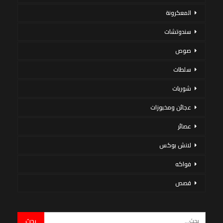
المعكرونة
سندوتشات
صوص
سلطات
شوربات
عجائن ومخبوزات
عصائر
لانش بوكس
فواكه
قصص