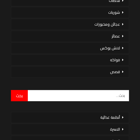
سلطات
شوربات
عجائن ومخبوزات
عصائر
لانش بوكس
فواكه
قصص
أنظمة غذائية
الاسرة