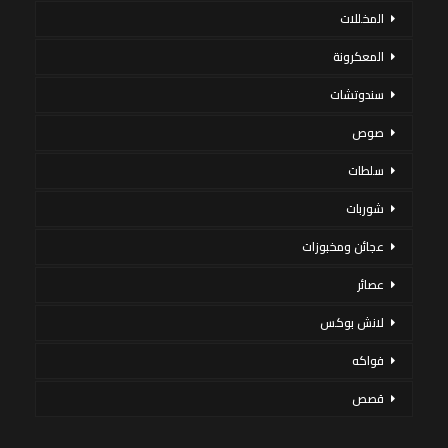
المخللات
المعكرونة
سندوتشات
صوص
سلطات
شوربات
عجائن ومخبوزات
عصائر
لانش بوكس
فواكه
قصص