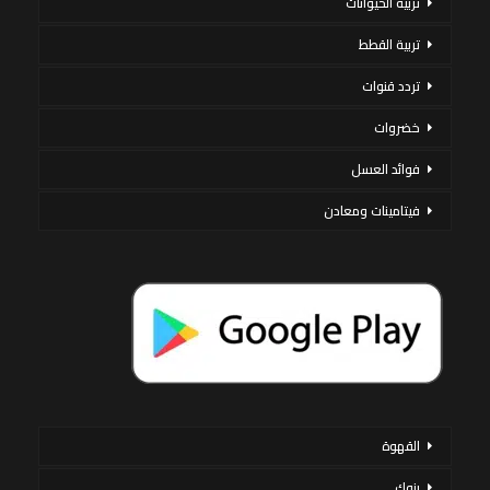
تربية الحيوانات
تربية القطط
تردد قنوات
خضروات
فوائد العسل
فيتامينات ومعادن
القهوة
بنوك