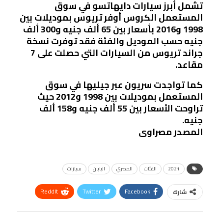
تشمل أبرز سيارات دايهاتسو في سوق
المستعمل الكروس أوفر تريوس بموديلات بين
1998 و2016 بأسعار بين 65 ألف جنيه و300 ألف
جنيه حسب الموديل والفئة فقد توفرت نسخة
جراند تريوس من السيارات التي حصلت على 7
مقاعد.
كما تواجدت سريون عبر جيليها في سوق
المستعمل بموديلات بين 1998 و2012 حيث
تراوحت الأسعار بين 55 ألف جنيه و158 ألف
جنيه.
المصدر مصراوى
2021
الفئات
المصري
اليابان
سيارات
ReddIt
Twitter
Facebook
شارك
Linkedin
Facebook Messenger