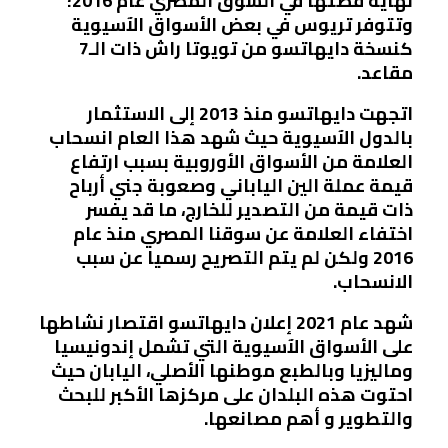
نهاية قصتها في السوق المصري عام 2016؛
وتتوفر تريوس في بعض الأسواق الآسيوية
كنسخة دايهاتسو من تويوتا راش ذات الـ7
مقاعد.
اتجهت دايهاتسو منذ 2013 إلى الاستثمار
بالدول الآسيوية حيث شهد هذا العام انسحاب
العلامة من الأسواق الأوروبية بسبب ارتفاع
قيمة عملة الين الياباني وصعوبة جني أرباح
ذات قيمة من التصدير للخارج، ما قد يفسر
اختفاء العلامة عن سوقنا المصري منذ عام
2016 ولكن لم يتم التصريح رسميا عن سبب
الانسحاب.
شهد عام 2021 إعلان دايهاتسو اقتصار نشاطها
على الأسواق الآسيوية التي تشمل إندونيسيا
وماليزيا وبالطبع موطنها الأصلي، اليابان حيث
احتوت هذه البلدان على مركزها الأكبر للبحث
والتطوير و أهم مصانعها.