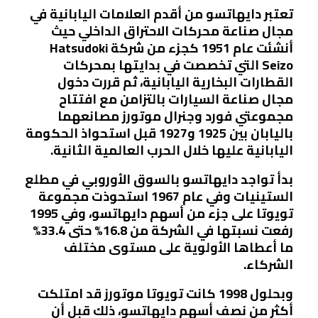
تعتبر دايهاتسو من أقدم العلامات اليابانية في
مجال صناعة محركات الاحتراق الداخلي حيث
أنشئت عام 1951 كجزء من شركة Hatsudoki
Seizo التي تخصصت في بدايتها بمحركات
القطارات البخارية اليابانية، ثم قررت دخول
مجال صناعة السيارات بالتزامن مع افتتاح
مجموعتي فورد وجنرال موتورز مصانعهما
باليابان بين 1925 و1927 قبل استحواذ الحكومة
اليابانية عليها خلال الحرب العالمية الثانية.
بدأ تواجد دايهاتسو بالسوق الأوروبي في مطلع
الستينيات وفي عام 1967 استحوذت مجموعة
تويوتا على جزء من أسهم دايهاتسو، وفي 1995
رفعت نسبتها في الشركة من 16.8% حتى 33.4%
ما أعطاها الأولوية على مستوى مختلف
الشركاء.
وبحلول 1998 كانت تويوتا موتورز قد امتلكت
أكثر من نصف أسهم دايهاتسو، ذلك قبل أن