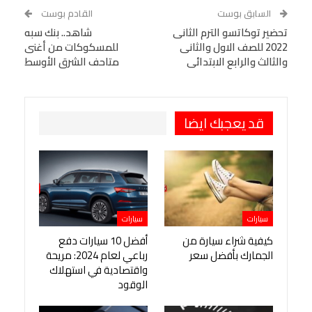
WhatsApp
Telegram
Tumblr
السابق بوست
القادم بوست
البريد الإلكتروني
تحضير توكاتسو الترم الثانى
StumbleUpon
VK
شاهد.. بنك سبه
2022 للصف الاول والثانى
للمسكوكات من أغنى
Viber
BlackBerry
LINE
Digg
والثالث والرابع الابتدائى
متاحف الشرق الأوسط
طباعة
OK.ru
Pinterest
قد يعجبك ايضا
سيارات
سيارات
كيفية شراء سيارة من
أفضل 10 سيارات دفع
الجمارك بأفضل سعر
رباعي لعام 2024: مريحة
واقتصادية في استهلاك
الوقود