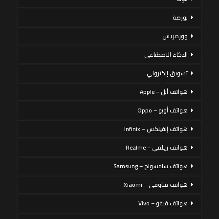
بورصة
ووردبريس
الذكاء الاصطناعي
تسويق إلكتروني
هواتف أبل – Apple
هواتف أوبو – Oppo
هواتف إنفينكس – Infinix
هواتف ريلمي – Realme
هواتف سامسونج – Samsung
هواتف شاومي – Xiaomi
هواتف فيفو – Vivo