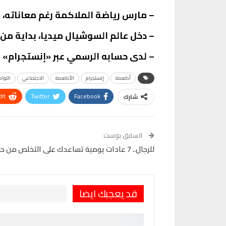
– مارس رياضة الملاكمة رغم معاناته، مستط
– دخل عالم السوشيال ميديا، بداية من العام 2015؛ ليصبح بلوجر معروفًا عنه أسل
– لدى حسابه الرسمي عبر «إنستجرام» ما يقرب من 3 مليون متابع، وعبر «تيك
أطعمة
إنستجرام
الأطعمة
الاجتماعي
التوا
It
Twitter
Facebook
شارك
VK
Digg
طباعة
السابق بوست
للرجال.. 7 عادات يومية تساعدك على التخلص من حب الشباب
قد يعجبك ايضا