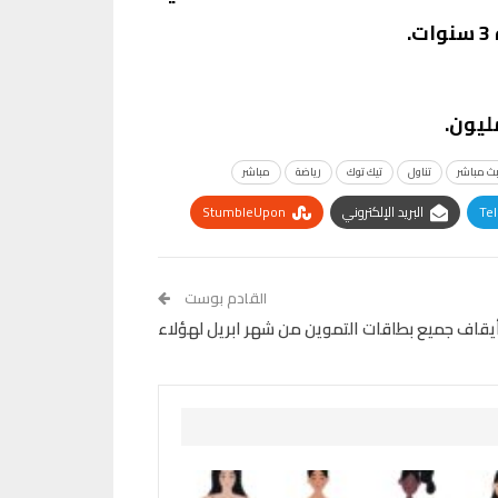
ث مباشر
تناول
تيك توك
رياضة
مباشر
Te
البريد الإلكتروني
StumbleUpon
القادم بوست
بأيقاف جميع بطاقات التموين من شهر ابريل لهؤلاء