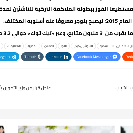
يعا الفوز ببطولة الملاكمة التركية للناشئين لمدة 3 سنوات.
وبه المختلف.
 توك» حوالي 3.2 مليون.
صل الاجتماعي
الرسمية
السوشيال ميديا
الفوز
المصري
المصرية
المعلومات
ب
legram
Tumblr
Linkedin
Facebook Messenger
Redd
Pinterest
OK.ru
عاجل قرار من وزير التموين 