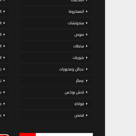
المعكرونة
ا
سندوتشات
ا
صوص
ا
سلطات
ا
شوربات
ا
عجائن ومخبوزات
ت
عصائر
ت
لانش بوكس
د
فواكه
م
قصص
م