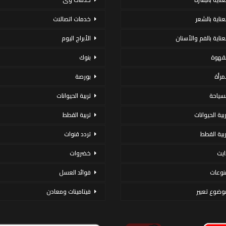
لعناية بالشعر
خدمات اتصالات
لعناية بالفم والأسنان
الأبراج اليوم
لقهوة
بنوك
لمرأة
بورصة
لسياحة
تربية الحيوانات
ربية الحيوانات
تربية القطط
ربية القطط
تردد قنوات
ايت
خضروات
نوعات
فوائد العسل
وضوع تعبير
فيتامينات ومعادن