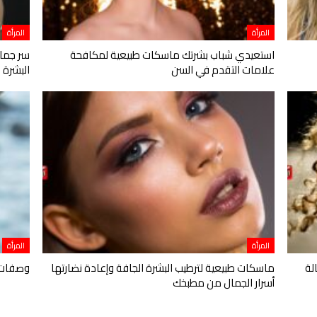
المرأة
المرأة
استعيدي شباب بشرتك ماسكات طبيعية لمكافحة
سر جمال
علامات التقدم في السن
البشرة 
المرأة
المرأة
لة
ماسكات طبيعية لترطيب البشرة الجافة وإعادة نضارتها
وصفات ط
أسرار الجمال من مطبخك