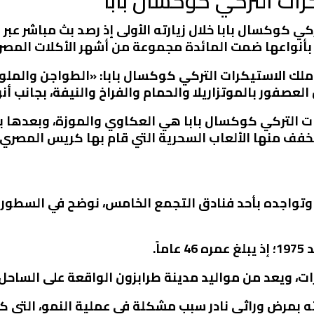
رات التركي كوكسال بابا
ي كوكسال بابا خلال زيارته الأولى إذ رصد بث مباشر عب
بأنواعها ضمت المائدة مجموعة من أشهر الأكلات المصري
على مائدة ملك الاستيكرات التركي كوكسال بابا: «الطواجن وال
العصفور بالموتزاريلا والحمام والفراخ والنيفة، بجانب 
ت التركي كوكسال بابا هي العكاوي والموزة، وبعدها ب
فف منها الألعاب السحرية التي قام بها كريس المصري.
ر وتواجده بأحد فنادق التجمع الخامس، نوضح في السطور
ً.
، ويعد من مواليد مدينة طرابزون الواقعة على الساحل 
ته بمرض وراثي نادر سبب مشكلة في عملية النمو، التي 