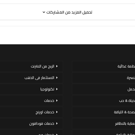
تحميل المزيد من المشاركات
نظمة غذائية
الربح من الانترنت
لاسرة
الاستثمار فى الذهب
لحمل
تكنولوجيا
لحياة & حب
خدمات
لصحة & اللياقة
خدمات اورنج
عناية بالاظافر
خدمات فودافون
لعناية بالبشرة
خدمات وى