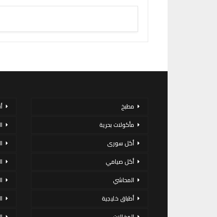
مطبخ
أ
مأكولات بحرية
ا
أكل سورى
ا
أكل صيامي
ا
المحاشي
ا
أطباق خليجية
ال
المخللات
ا