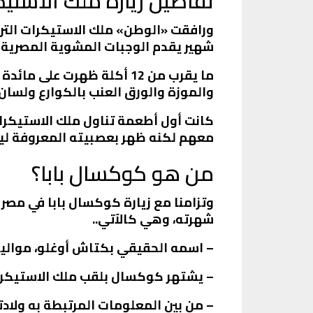
تفاصيل زيارة ملك الاستيك
ورافقت «الوطن» ملك الاستيكرات الترك
شهير يقدم الوجبات المشوية المصرية 
ما يقرب من 12 أكلة ظهرت 
والموزة والورق العنب بالكوارع ولسان 
كانت أول أطعمة تناول ملك الاستيكرا
معهم لكنه ظهر بعصبيته المعروفة ليخ
من هو كوكسال بابا؟
وتزامنا مع زيارة كوكسال بابا في مص
شهرته، وهي كالآتي..
– اسمه الحقيقي بكتاش أوغلو، مواليد 1975؛ إذ يبلغ عمره 46 عاما
– يشتهر كوكسال بلقب ملك الاستيكرات
– من بين المعلومات المرتبطة به ولاد