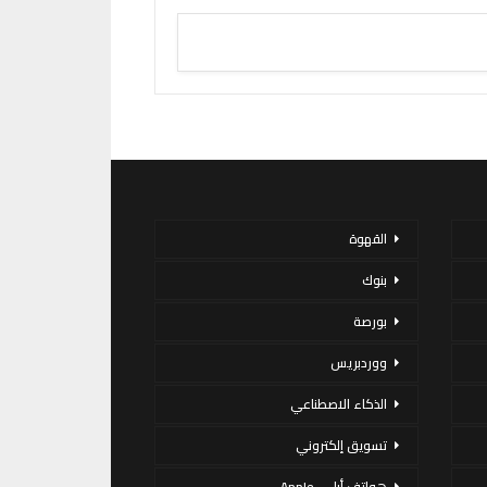
القهوة
بنوك
بورصة
ووردبريس
الذكاء الاصطناعي
تسويق إلكتروني
هواتف أبل – Apple