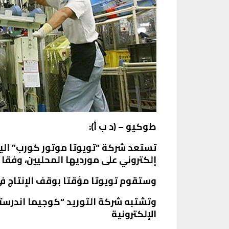
طوكيو – (د ب أ):
تستعد شركة “تويوتا موتور كورب” الياب
إلكتروني على مورديها المحليين، وفقا ل
وستقوم تويوتا مؤقتا بوقف الإنتاج في 28 خط إنتاج في 14 مصنعا في مختلف أنحاء الب
وتشتبه شركة التوريد “كوجيما اندرست
الإلكترونية