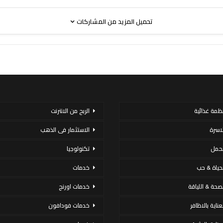
تحميل المزيد من المشاركات
نظمة غذائية
الربح من الانترنت
لاسرة
الاستثمار فى الذهب
لحمل
تكنولوجيا
لحياة & حب
خدمات
لصحة & اللياقة
خدمات اورنج
عناية بالاظافر
خدمات فودافون