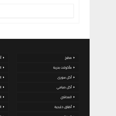
مطبخ
أ
مأكولات بحرية
ا
أكل سورى
ا
أكل صيامي
ا
المحاشي
ا
أطباق خليجية
ال