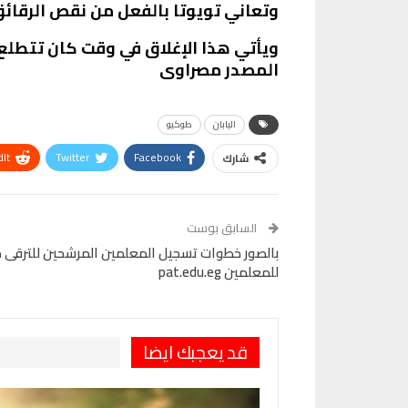
وتعاني تويوتا بالفعل من نقص الرقائق الإلكت
ويأتي هذا الإغلاق في وقت كان تتطلع في
المصدر مصراوى
اليابان
طوكيو
It
Twitter
Facebook
شارك
VK
Digg
طباعة
السابق بوست
بالصور خطوات تسجيل المعلمين المرشحين للترقى م
للمعلمين pat.edu.eg
قد يعجبك ايضا