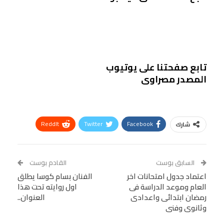
تابع صفحتنا على يوتيوب
المصدر مصراوى
ReddIt
Twitter
Facebook
شارك
Linkedin
Facebook Messenger
WhatsApp
Telegram
Tumblr
السابق بوست
القادم بوست
البريد الإلكتروني
اعتماد جدول امتحانات اخر
StumbleUpon
VK
الفنان بسام كوسا يطلق
العام وموعد الدراسة فى
اول روايته تحت هذا
Viber
BlackBerry
LINE
Digg
رمضان ابتدائى واعدادى
العنوان..
وثانوى وفنى
طباعة
OK.ru
Pinterest