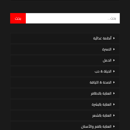
أنظمة غذائية
الاسرة
الحمل
الحياة & حب
الصحة & اللياقة
العناية بالاظافر
العناية بالبشرة
العناية بالشعر
العناية بالفم والأسنان