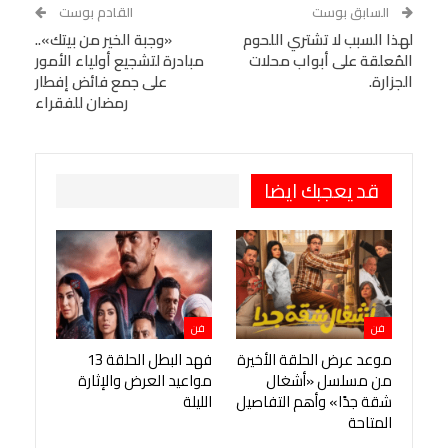
WhatsApp
Telegram
Tumblr
السابق بوست
القادم بوست
البريد الإلكتروني
لهذا السبب لا تشتري اللحوم
StumbleUpon
VK
«وجبة الخير من بيتك»..
المُعلقة على أبواب محلات
مبادرة لتشجيع أولياء الأمور
Viber
BlackBerry
LINE
Digg
الجزارة.
على جمع فائض إفطار
رمضان للفقراء
طباعة
OK.ru
Pinterest
قد يعجبك ايضا
فن
فن
موعد عرض الحلقة الأخيرة
فهد البطل الحلقة 13
من مسلسل «أشغال
مواعيد العرض والإثارة
شقة جدًا» وأهم التفاصيل
الليلة
المتاحة