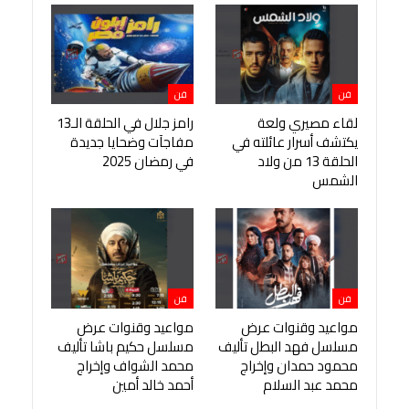
فن
فن
لقاء مصيري ولعة
رامز جلال في الحلقة الـ13
يكتشف أسرار عائلته في
مفاجآت وضحايا جديدة
الحلقة 13 من ولاد
في رمضان 2025
الشمس
فن
فن
مواعيد وقنوات عرض
مواعيد وقنوات عرض
مسلسل فهد البطل تأليف
مسلسل حكيم باشا تأليف
محمود حمدان وإخراج
محمد الشواف وإخراج
محمد عبد السلام
أحمد خالد أمين