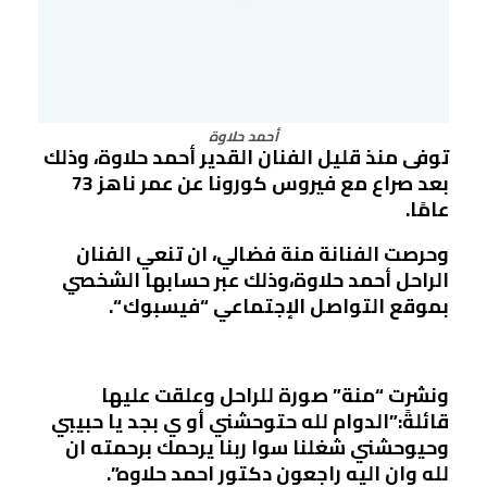
أحمد حلاوة
توفى منذ قليل الفنان القدير أحمد حلاوة، وذلك
بعد صراع مع فيروس كورونا عن عمر ناهز 73
عامًا.
وحرصت الفنانة منة فضالي، ان تنعي الفنان
الراحل أحمد حلاوة،وذلك عبر حسابها الشخصي
بموقع التواصل الإجتماعي “فيسبوك “.
ونشرت “منة” صورة للراحل وعلقت عليها
قائلةً:”الدوام لله حتوحشني أو ي بجد يا حبيبي
وحيوحشني شغلنا سوا ربنا يرحمك برحمته ان
لله وان اليه راجعون دكتور احمد حلاوه”.