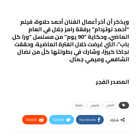
ويذكر أن آخر أعمال الفنان أحمد حلاوة، فيلم
“أحمد نوتردام” برفقة رامز جلال في العام
الماضي، وحكاية “90 يوم” من مسلسل “ورا كل
باب”، التي عُرضت خلال الفترة الماضية، وحققت
نجاحًا كبيرًا، وشارك في بطولتها كلٌ من نضال
الشافعي وميمي جمال.
المصدر الفجر
الفنان
فيروس
كورونا
ReddIt
Twitter
Facebook
شارك
Linkedin
Facebook Messenger