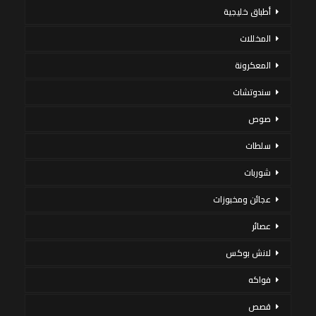
أطباق خليجية
المخللات
المعكرونة
سندوتشات
صوص
سلطات
شوربات
عجائن ومخبوزات
عصائر
لانش بوكس
فواكه
قصص