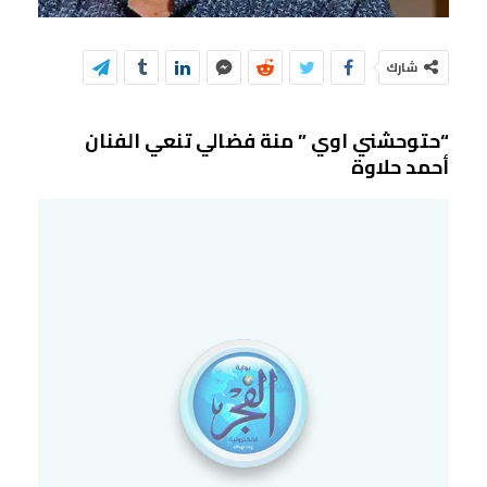
شارك
“حتوحشني اوي ” منة فضالي تنعي الفنان
أحمد حلاوة