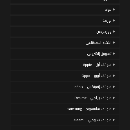
بنوك
بورصة
ووردبريس
الذكاء الاصطناعي
تسويق إلكتروني
هواتف أبل – Apple
هواتف أوبو – Oppo
هواتف إنفينكس – Infinix
هواتف ريلمي – Realme
هواتف سامسونج – Samsung
هواتف شاومي – Xiaomi