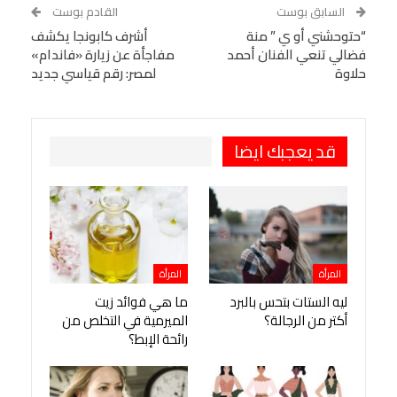
WhatsApp
Telegram
Tumblr
السابق بوست
القادم بوست
البريد الإلكتروني
“حتوحشني أو ي ” منة
StumbleUpon
VK
أشرف كابونجا يكشف
فضالي تنعي الفنان أحمد
مفاجأة عن زيارة «فاندام»
Viber
BlackBerry
LINE
Digg
حلاوة
لمصر: رقم قياسي جديد
طباعة
OK.ru
Pinterest
قد يعجبك ايضا
المرأة
المرأة
ليه الستات بتحس بالبرد
ما هي فوائد زيت
أكتر من الرجالة؟
الميرمية في التخلص من
رائحة الإبط؟