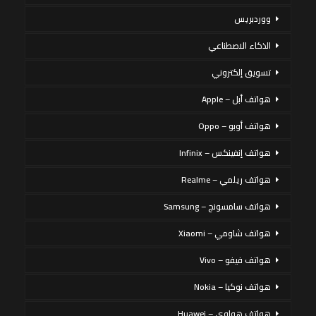
ووردبريس
الذكاء الاصطناعي
تسويق إلكتروني
هواتف أبل – Apple
هواتف أوبو – Oppo
هواتف إنفينكس – Infinix
هواتف ريلمي – Realme
هواتف سامسونج – Samsung
هواتف شاومي – Xiaomi
هواتف فيفو – Vivo
هواتف نوكيا – Nokia
هواتف هواوي – Huawei