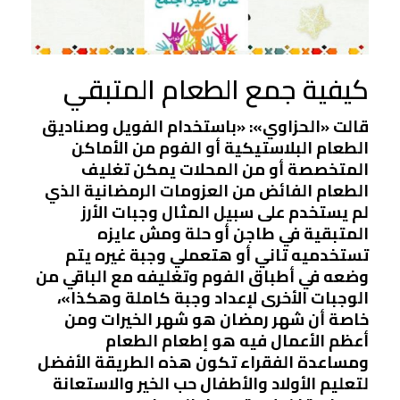
كيفية جمع الطعام المتبقي
قالت «الحزاوي»: «باستخدام الفويل وصناديق
الطعام البلاستيكية أو الفوم من الأماكن
المتخصصة أو من المحلات يمكن تغليف
الطعام الفائض من العزومات الرمضانية الذي
لم يستخدم على سبيل المثال وجبات الأرز
المتبقية في طاجن أو حلة ومش عايزه
تستخدميه تاني أو هتعملي وجبة غيره يتم
وضعه في أطباق الفوم وتغليفه مع الباقي من
الوجبات الأخرى لإعداد وجبة كاملة وهكذا»،
خاصة أن شهر رمضان هو شهر الخيرات ومن
أعظم الأعمال فيه هو إطعام الطعام
ومساعدة الفقراء تكون هذه الطريقة الأفضل
لتعليم الأولاد والأطفال حب الخير والاستعانة