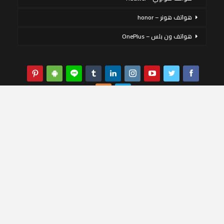
هواتف هونر – honor
هواتف ون بلس – OnePlus
يستخدم هذا الموقع ملفات تعريف الارتباط لتحسين تجربتك. سنفترض أنك
موافق على ذلك ، ولكن يمكنك إلغاء الاشتراك إذا كنت ترغب في ذلك.
قبول
قراءة المزيد
حقوق الملكية DMCA
سياسة الخصوصية
إخلاء المسؤولية
عن الموقع
اتصل بنا
© 2026 - مصر الآن. All Rights Reserved
تصميم:
مصر الان