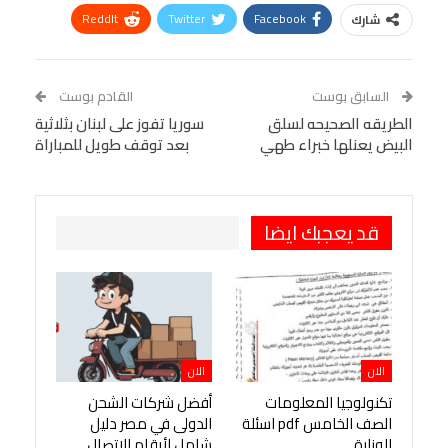
ReddIt
Twitter
Facebook
شارك
Linkedin
Facebook Messenger
WhatsApp
Telegram
Tumblr
السابق بوست
القادم بوست
البريد الإلكتروني
الطريقه الصحيحه لسلق
StumbleUpon
VK
سوريا تفوز على لبنان بثلاثية
البيض يعنلها خبراء طهي
بعد توقف طويل للمباراة
Viber
BlackBerry
LINE
Digg
طباعة
OK.ru
Pinterest
قد يعجبك ايضا
الان
الان
تكنولوجيا المعلومات
أفضل شركات الشحن
الصف الخامس pdf اسئلة
الدولى في مصر دليل
الوزارة
شامل لأرقام الاتصال