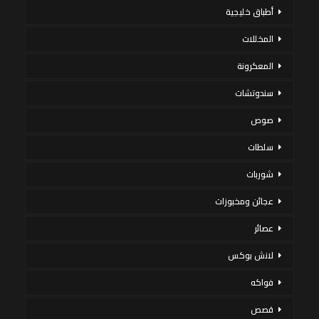
أطباق خليجية
المخللات
المعكرونة
سندوتشات
صوص
سلطات
شوربات
عجائن ومخبوزات
عصائر
لانش بوكس
فواكه
قصص