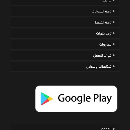
بورصة
تربية الحيوانات
تربية القطط
تردد قنوات
خضروات
فوائد العسل
فيتامينات ومعادن
القهوة