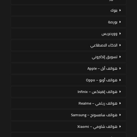
بنوك
بورصة
ووردبريس
الذكاء الاصطناعي
تسويق إلكتروني
هواتف أبل – Apple
هواتف أوبو – Oppo
هواتف إنفينكس – Infinix
هواتف ريلمي – Realme
هواتف سامسونج – Samsung
هواتف شاومي – Xiaomi