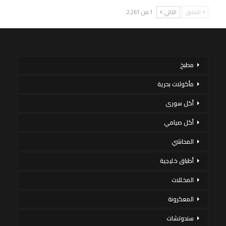
السابق
التالي
1 من 2٬261
مطبخ
مأكولات بحرية
أكل سورى
أكل صيامي
المحاشي
أطباق خليجية
المخللات
المعكرونة
سندوتشات