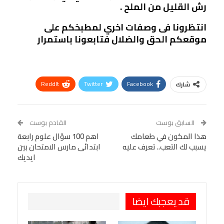
رش القليل من الملح .
انتظرونا فى وصفات اخري لمطبخكم على
موقعكم الحق والضلال فتابعونا باستمرار
ReddIt
Twitter
Facebook
شارك
Linkedin
Facebook Messenger
WhatsApp
Telegram
Tumblr
السابق بوست
القادم بوست
البريد الإلكتروني
هذا المكون في طعامك
StumbleUpon
VK
اهم 100 سؤال علوم رابعة
يسبب لك التعب.. تعرف عليه
ابتدائى مارس الامتحان بين
Viber
BlackBerry
LINE
Digg
ايديك
طباعة
OK.ru
Pinterest
قد يعجبك ايضا