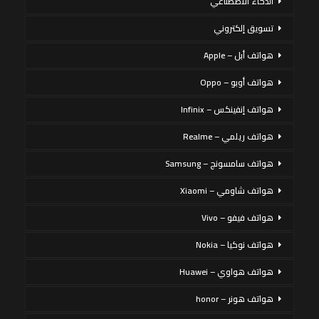
الذكاء الاصطناعي
تسويق إلكتروني
هواتف أبل – Apple
هواتف أوبو – Oppo
هواتف إنفينكس – Infinix
هواتف ريلمي – Realme
هواتف سامسونج – Samsung
هواتف شاومي – Xiaomi
هواتف فيفو – Vivo
هواتف نوكيا – Nokia
هواتف هواوي – Huawei
هواتف هونر – honor