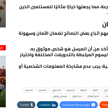
عة، مما يجعلها خيارًا مثاليًا للمستلمين الذين
ان
لمهم اتباع بعض النصائح لضمان الأمان وسهولة
ال
تأكد من أن المرسل هو شخص موثوق به.
لرسوم المرتبطة بالتحويلات المختلفة واختيار
ية
: يجب عدم مشاركة المعلومات الشخصية أو
صري
البنوك
الدولية
الرسمية
المحمول
المصري
المصرية
ات
دفع الفواتير
عبر تطبيق
ويسترن يونيون
Tumblr
Linkedin
Facebook Messenger
Redd