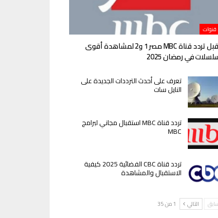
 قنوات
استقبل تردد قناة MBC مصر 1 و2 لمشاهدة أقوى
لسلات في رمضان 2025
تعرف على أحدث الترددات الجديدة على
النايل سات
تردد قناة MBC استقبال مجاني لبرامج
MBC
تردد قناة CBC الفضائية 2025 كيفية
الاستقبال والمشاهدة
سابق
التالي
1 من 35