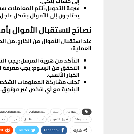
إلى حساب بنكي.
سرعة التحويل
: تتم المعاملات بسر
يحتاجون إلى الأموال بشكل عاجل.
نصائح لاستقبال الأموال بأم
عند استقبال الأموال من الخارج، من ا
العملية:
التأكد من هوية المرسل
: يجب ال
التحقق من الرسوم
: يجب معرفة ا
الخيار الأنسب.
تجنب مشاركة المعلومات الشخص
البنكية مع أي شخص غير موثوق.
إنستا باي
البنك
البنك المركزي
البنك المركزي الم
المعلومات
تحويل الأموال
تطبيق إنستا باي
جرام
خدم
It
Twitter
Facebook
شارك