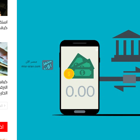
استقب
كيف 
كيفي
البرق
الخار
ال
اخ