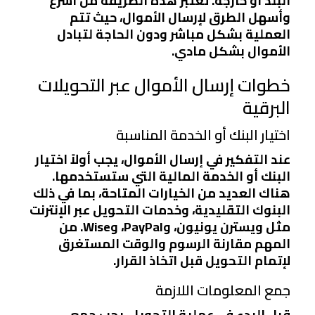
البلد أو خارجه. تعتبر هذه الطريقة من أسرع
وأسهل الطرق لإرسال الأموال، حيث تتم
العملية بشكل مباشر ودون الحاجة لتبادل
الأموال بشكل مادي.
خطوات إرسال الأموال عبر التحويلات
البرقية
اختيار البنك أو الخدمة المناسبة
عند التفكير في إرسال الأموال، يجب أولاً اختيار
البنك أو الخدمة المالية التي ستستخدمها.
هناك العديد من الخيارات المتاحة، بما في ذلك
البنوك التقليدية، وخدمات التحويل عبر الإنترنت
مثل ويسترن يونيون، وPayPal، وWise. من
المهم مقارنة الرسوم والوقت المستغرق
لإتمام التحويل قبل اتخاذ القرار.
جمع المعلومات اللازمة
قبل البدء في عملية التحويل، يجب جمع