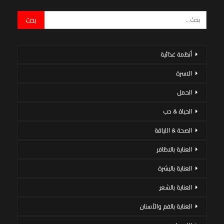
أنظمة غذائية
الاسرة
الحمل
الحياة & حب
الصحة & اللياقة
العناية بالاظافر
العناية بالبشرة
العناية بالشعر
العناية بالفم والأسنان