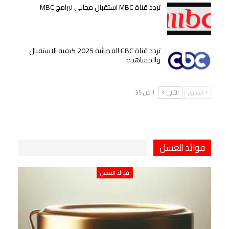
تردد قناة MBC استقبال مجاني لبرامج MBC
تردد قناة CBC الفضائية 2025 كيفية الاستقبال
والمشاهدة
السابق
التالي
1 من 35
فوائد العسل
فوائد العسل