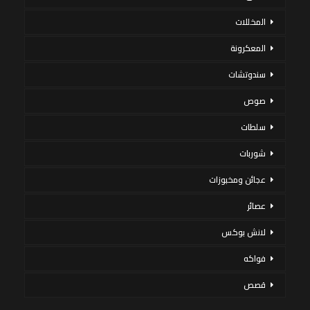
المخللات
المعكرونة
سندوتشات
صوص
سلطات
شوربات
عجائن ومخبوزات
عصائر
لانش بوكس
فواكه
قصص