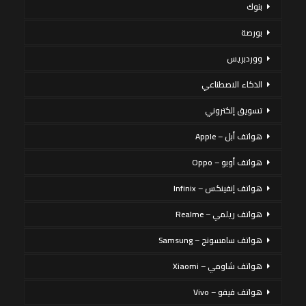
بنوك
بورصة
ووردبريس
الذكاء الاصطناعي
تسويق إلكتروني
هواتف أبل – Apple
هواتف أوبو – Oppo
هواتف إنفينكس – Infinix
هواتف ريلمي – Realme
هواتف سامسونج – Samsung
هواتف شاومي – Xiaomi
هواتف فيفو – Vivo