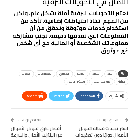
الأمان في التحويلات البرقية
تعتبر التحويلات البرقية آمنة بشكل عام، ولكن
من المهم اتخاذ احتياطات إضافية. تأكد من
استخدام خدمات موثوقة وتحقق من أن
المعلومات التي تقدمها دقيقة. تجنب مشاركة
معلوماتك الشخصية أو المالية مع أي شخص
غير موثوق.
البنك
البنوك
الدولية
الطوارئ
المعلومات
خدمات
مباشر
مواعيد العمل
ويسترن يونيون
ReddIt
Twitter
Facebook
شارك
Linkedin
Facebook Messenger
WhatsApp
Telegram
Tumblr
السابق بوست
القادم بوست
البريد الإلكتروني
استراتيجيات فعالة لتحويل
StumbleUpon
VK
أفضل طرق تحويل الأموال
الأموال دوليًا دون تعقيدات
عبر الإنترنت الأمان والسرعة
Viber
BlackBerry
LINE
Digg