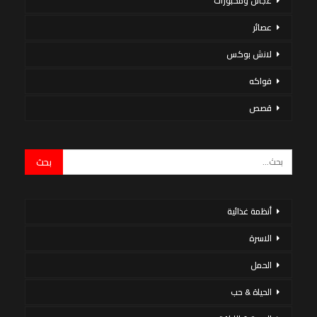
عجائن ومخبوزات
عصائر
لانش بوكس
فواكه
قصص
أنظمة غذائية
الاسرة
الحمل
الحياة & حب