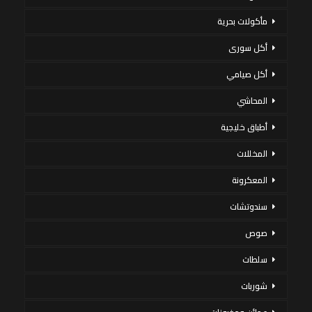
مأكولات بحرية
أكل سورى
أكل صيامي
المحاشي
أطباق خليجية
المخللات
المعكرونة
سندوتشات
صوص
سلطات
شوربات