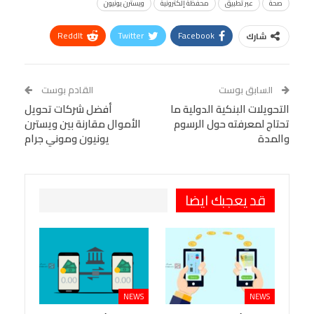
صحة
عبر تطبيق
محفظة إلكترونية
ويسترن يونيون
ReddIt
Twitter
Facebook
شارك
Linkedin
Facebook Messenger
WhatsApp
Telegram
Tumblr
السابق بوست
القادم بوست
البريد الإلكتروني
التحويلات البنكية الدولية ما
StumbleUpon
VK
أفضل شركات تحويل
تحتاج لمعرفته حول الرسوم
الأموال مقارنة بين ويسترن
Viber
BlackBerry
LINE
Digg
والمدة
يونيون وموني جرام
طباعة
OK.ru
Pinterest
قد يعجبك ايضا
NEWS
NEWS