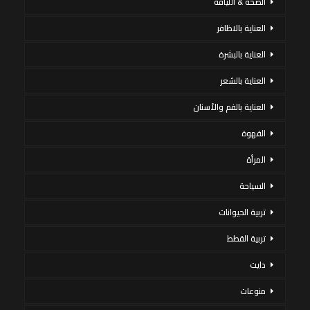
الصحة & اللياقة
العناية بالاظافر
العناية بالبشرة
العناية بالشعر
العناية بالفم والأسنان
القهوة
المرأة
السياحة
تربية الحيوانات
تربية القطط
دايت
منوعات