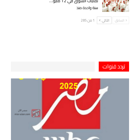
تقلبات السوق في 12 مايو…
سنة واحدة منذ
السابق
التالي
1 من 285
تردد قنوات