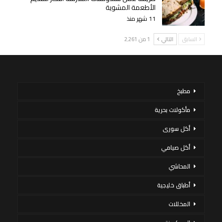
الأطعمة المشوية
11 شهر منذ
السابق
التالي
1 من 2٬261
مطبخ
مأكولات بحرية
أكل سورى
أكل صيامي
المحاشي
أطباق خليجية
المخللات