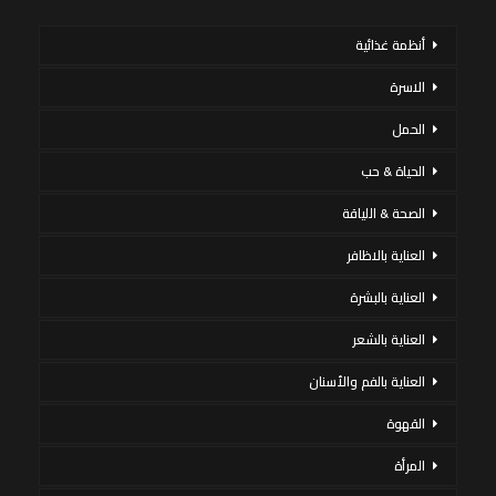
أنظمة غذائية
الاسرة
الحمل
الحياة & حب
الصحة & اللياقة
العناية بالاظافر
العناية بالبشرة
العناية بالشعر
العناية بالفم والأسنان
القهوة
المرأة