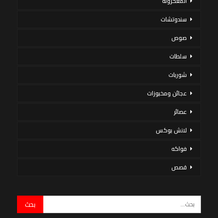
المعكرونة
سندوتشات
صوص
سلطات
شوربات
عجائن ومخبوزات
عصائر
لانش بوكس
فواكه
قصص