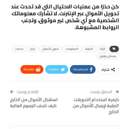
كن حذرًا من عمليات الاحتيال التي قد تحدث عند
تحويل الأموال عبر الإنترنت. لا تشارك معلوماتك
الشخصية مع أي شخص غير موثوق، وتجنب
الروابط المشبوهة.
البنك
الدولية
المعلومات
تحويل الأموال
جرام
خدمات
ويسترن يونيون
ReddIt
Twitter
Facebook
شارك
Linkedin
Facebook Messenger
WhatsApp
Telegram
Tumblr
السابق بوست
القادم بوست
البريد الإلكتروني
كيفية استخدام التحويلات
StumbleUpon
VK
استقبال الأموال من الخارج
البرقية لإرسال الأموال من
كيف تتجنب الرسوم العالية
Viber
BlackBerry
LINE
Digg
الخارج
طباعة
OK.ru
Pinterest