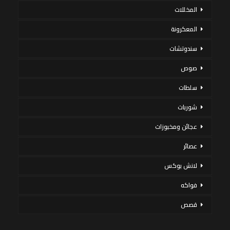
المخللات
المعكرونة
سندوتشات
صوص
سلطات
شوربات
عجائن ومخبوزات
عصائر
لانش بوكس
فواكه
قصص