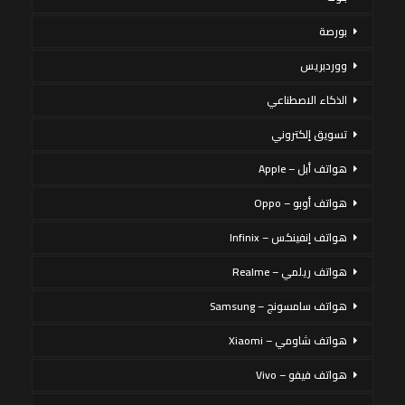
بورصة
ووردبريس
الذكاء الاصطناعي
تسويق إلكتروني
هواتف أبل – Apple
هواتف أوبو – Oppo
هواتف إنفينكس – Infinix
هواتف ريلمي – Realme
هواتف سامسونج – Samsung
هواتف شاومي – Xiaomi
هواتف فيفو – Vivo