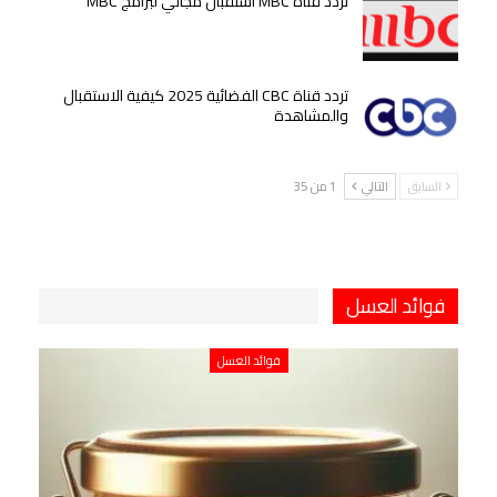
تردد قناة MBC استقبال مجاني لبرامج MBC
تردد قناة CBC الفضائية 2025 كيفية الاستقبال
والمشاهدة
السابق
التالي
1 من 35
فوائد العسل
فوائد العسل