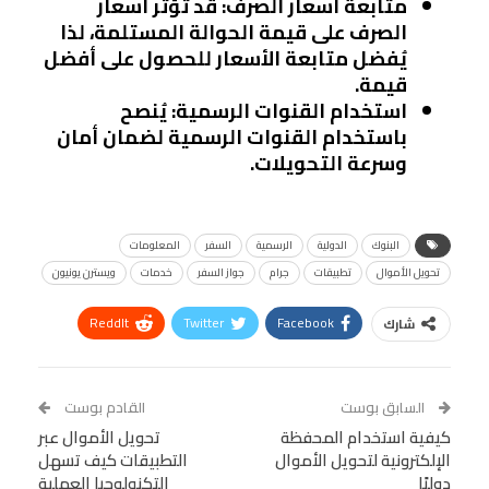
متابعة أسعار الصرف
: قد تؤثر أسعار
الصرف على قيمة الحوالة المستلمة، لذا
يُفضل متابعة الأسعار للحصول على أفضل
قيمة.
استخدام القنوات الرسمية
: يُنصح
باستخدام القنوات الرسمية لضمان أمان
وسرعة التحويلات.
البنوك
الدولية
الرسمية
السفر
المعلومات
تحويل الأموال
تطبيقات
جرام
جواز السفر
خدمات
ويسترن يونيون
ReddIt
Twitter
Facebook
شارك
Linkedin
Facebook Messenger
WhatsApp
Telegram
Tumblr
السابق بوست
القادم بوست
البريد الإلكتروني
كيفية استخدام المحفظة
StumbleUpon
VK
تحويل الأموال عبر
الإلكترونية لتحويل الأموال
التطبيقات كيف تسهل
Viber
BlackBerry
LINE
Digg
دوليًا
التكنولوجيا العملية