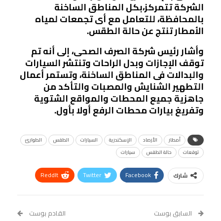
الشركة تتمركز،بكل المناطق الساخنة
بالمحافظة، للتعامل مع أى تجمعات لمياه
الأمطار تنتج عن حالة الطقس.
وأشار رئيس شركة الصرف الصحى، إلى أنه تم
توقف الإجازات وبدل الراحات وتنتشر السيارات
والبدالات فى المناطق الساخنة، وتستمر أعمال
التطهير الشنايش والمصبات والتأكد من
جاهزية جميع المحطات والمواقع الشتوية
وتفريغ بيارات محطات الرفع أولا بأول.
أمطار
الأرصاد
الإسكندرية
السيارات
الطقس
الطوارئ
توقعات
حالة الطقس
سيارات
ReddIt
Twitter
Facebook
شارك
Linkedin
Facebook Messenger
WhatsApp
Telegram
Tumblr
السابق بوست
القادم بوست