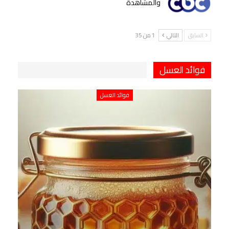
والمشاهدة
السابق
التالي
1 من 35
فوائد العسل
فوائد العسل