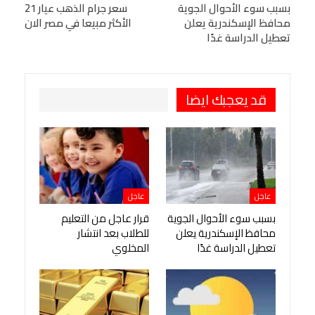
البريد الإلكتروني
بسبب سوء الأحوال الجوية
StumbleUpon
VK
سعر جرام الذهب عيار 21
محافظ الإسكندرية يعلن
الأكثر مبيعا في مصر الان
Viber
BlackBerry
LINE
Digg
تعطيل الدراسة غدًا
طباعة
OK.ru
Pinterest
قد يعجبك ايضا
عاجل
عاجل
بسبب سوء الأحوال الجوية
قرار عاجل من التعليم
محافظ الإسكندرية يعلن
للطلاب بعد انتشار
تعطيل الدراسة غدًا
المخلوي