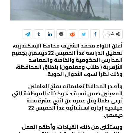
شارك
أعلن اللواء محمد الشريف محافظ الإسكندرية،
تعطيل الدراسة غداً الخميس 22 ديسمبر، بجميع
المدارس الحكومية والخاصة والمعاهد
الأزهرية ( طلاب ومعلمون) بنطاق المحافظة،
وذلك نظراً لسوء الأحوال الجوية.
وأصدر المحافظ تعليماته بمنح العاملين
المعينين ضمن نسبة 5 ٪ وكذلك الموظفة التي
ترعى طفلاً يقل عمره عن اثني عشرة سنة
ميلادية إجازة استثنائية غداً الخميس 22
ديسمبر.
ويستثنى من ذلك، القيادات، وأطقم العمل