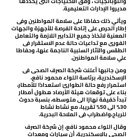
والنوباتجيات ، وفق الاحتياجات التى يحددها
مديروا الإدارات التعليمية.
ويأتي ذلك حفاظا على سلامة المواطنين وفى
إطار الحرص على إتاحة الفرصة للأجهزة والجهات
المعنية لاتخاذ جميع التدابير اللازمة والتعامل
الفورى مع تداعيات حالة عدم الاستقرار فى
الطقس والآثار السلبية الناجمة عنها، وحفاطا
علي سلامة المواطنين.
ومن جانبها أعلنت شركة الصرف الصحى فى
الإسكندرية، برئاسة اللواء محمود نافع،
استمرار رفع حالة الطوارئ استعدادًا للأمطار،
بناء على توقعات هيئة الأرصاد هطول أمطار
تبدأ خفيفة نهارًا الى متوسطه، بنسبة حدوث
30% الى 50% تقريبا، مع نشاط نشاط
للرياح،واضطراب فى الملاحة البحرية.
وقال اللواء محمود نافع، إن شركة الصرف
الصحى بالإسكندرية، أن سيارات ومعدات