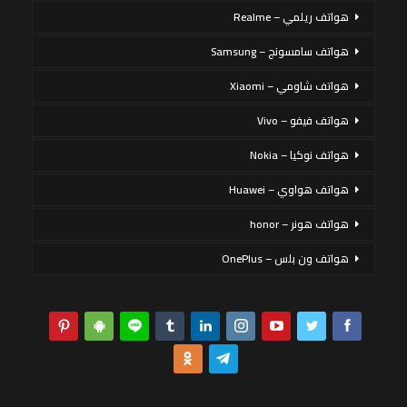
هواتف ريلمي – Realme
هواتف سامسونج – Samsung
هواتف شاومي – Xiaomi
هواتف فيفو – Vivo
هواتف نوكيا – Nokia
هواتف هواوي – Huawei
هواتف هونر – honor
هواتف ون بلس – OnePlus