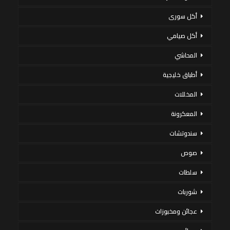
أكل سورى
أكل صيامي
المحاشي
أطباق خليجية
المخللات
المعكرونة
سندوتشات
صوص
سلطات
شوربات
عجائن ومخبوزات