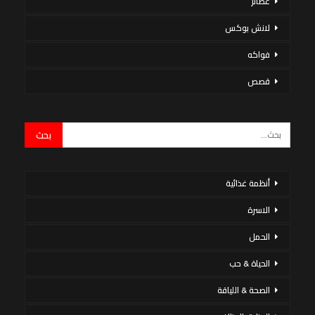
عصائر
لانش بوكس
فواكه
قصص
أنظمة غذائية
الاسرة
الحمل
الحياة & حب
الصحة & اللياقة