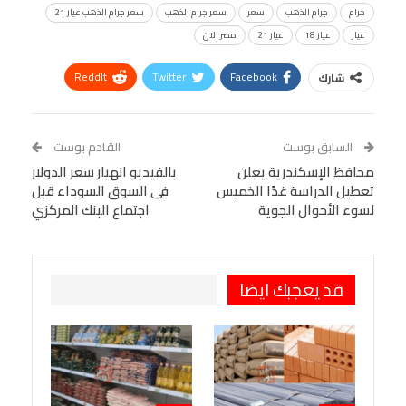
جرام
جرام الذهب
سعر
سعر جرام الذهب
سعر جرام الذهب عيار 21
عيار
عيار 18
عيار 21
مصر الان
ReddIt
Twitter
Facebook
شارك
Linkedin
Facebook Messenger
WhatsApp
Telegram
Tumblr
السابق بوست
القادم بوست
البريد الإلكتروني
محافظ الإسكندرية يعلن
StumbleUpon
VK
بالفيديو انهيار سعر الدولار
تعطيل الدراسة غدًا الخميس
فى السوق السوداء قبل
Viber
BlackBerry
LINE
Digg
لسوء الأحوال الجوية
اجتماع البنك المركزي
طباعة
OK.ru
Pinterest
قد يعجبك ايضا